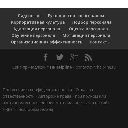
Лидерство
Руководство персоналом
Корпоративная культура
Подбор персонала
Адаптация персонала
Оценка персонала
Обучение персонала
Мотивация персонала
Организационная эффективность
Контакты
Сайт принадлежит
HRHelpline
- contact@hrhelpline.ru
Положение о конфиденциальности
-
Отказ от
отвественности
-
Авторские права - при полном или
частичном использовании материалов ссылка на сайт
HRhelpline.ru обязательна