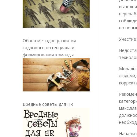
выполня
перера
соблюде
по повы
Участие
Обзор методов развития
кадрового потенциала и
Недост
формирования команды
техноло
Моральн
людьми,
коррект
Рекоме
катего
Вредные советы для HR
максим
должно
необход
Начальн