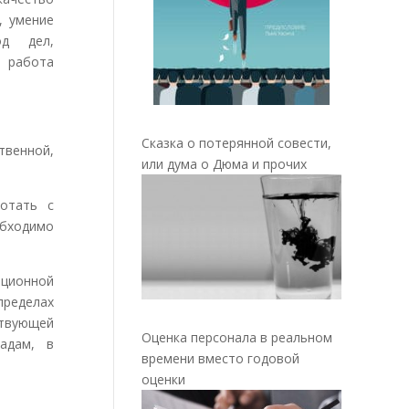
, умение
од дел,
, работа
Сказка о потерянной совести,
венной,
или дума о Дюма и прочих
ботать с
обходимо
ционной
ределах
твующей
Оценка персонала в реальном
адам, в
времени вместо годовой
оценки