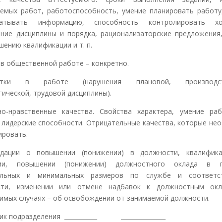
емых работ, работоспособность, умение планировать работу
батывать информацию, способность контролировать х
ние дисциплины и порядка, рационализаторские предложения
шению квалификации и т. п.
 в общественной работе – конкретно.
атки в работе (нарушения плановой, производст
гической, трудовой дисциплины).
о-нравственные качества. Свойства характера, умение ра
 лидерские способности. Отрицательные качества, которые не
ировать.
ндации о повышении (понижении) в должности, квалифика
рии, повышении (понижении) должностного оклада в п
альных и минимальных размеров по службе и соответс
сти, изменении или отмене надбавок к должностным окл
имых случаях – об освобождении от занимаемой должности.
ик подразделения ___________ _______________