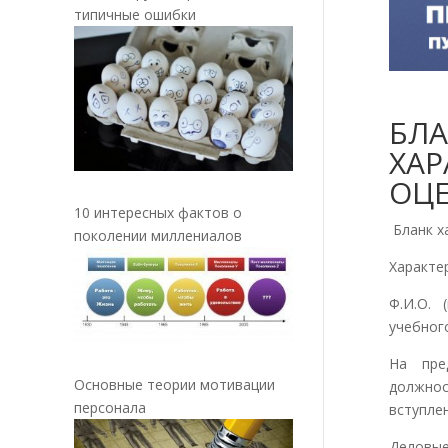
типичные ошибки
БЛ
ХАР
ОЦ
10 интересных фактов о
Бланк х
поколении миллениалов
Характе
Ф.И.О. 
учебног
На пре
Основные теории мотивации
должнос
персонала
вступле
Деловы