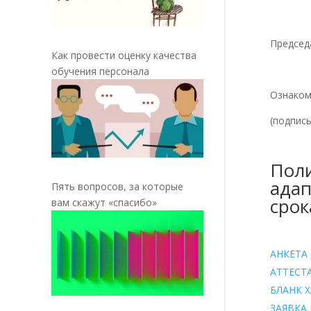
(п
Предсе
Как провести оценку качества
(п
обучения персонала
Ознак
(подп
Поли
адап
Пять вопросов, за которые
срок
вам скажут «спасибо»
АНКЕТА
АТТЕСТ
БЛАНК 
ЗАЯВКА