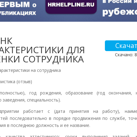
АНК
Скача
АКТЕРИСТИКИ ДЛЯ
Скачано: 
ЕНКИ СОТРУДНИКА
арактеристики на сотрудника
ристика (отзыв)
(полностью), год рождения, образование (год окончания, 
о заведения, специальность).
дприятии работает с (дата принятия на работу), на­име
тей последовательно в порядке продвижения по службе, точ
ния в последнюю должность и ее название.
е качества аттестуемого: сроки выполнения заданий, к