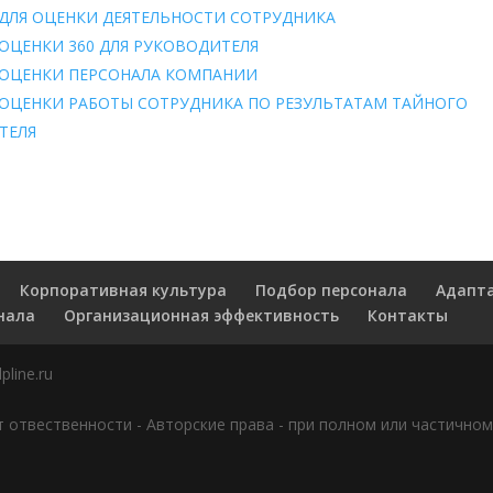
ДЛЯ ОЦЕНКИ ДЕЯТЕЛЬНОСТИ СОТРУДНИКА
ОЦЕНКИ 360 ДЛЯ РУКОВОДИТЕЛЯ
ОЦЕНКИ ПЕРСОНАЛА КОМПАНИИ
ОЦЕНКИ РАБОТЫ СОТРУДНИКА ПО РЕЗУЛЬТАТАМ ТАЙНОГО
ТЕЛЯ
Корпоративная культура
Подбор персонала
Адапт
нала
Организационная эффективность
Контакты
pline.ru
т отвественности
-
Авторские права - при полном или частично