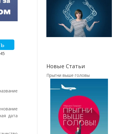
ть
845
Новые Статьи
Прыгни выше головы
название
нование
ная дата
ачество