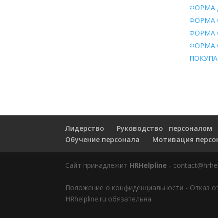
ФОРМА 
ФОРМА 
ФОРМА 
ФОРМА 
ПОКУПА
Лидерство
Руководство персоналом
Обучение персонала
Мотивация персо
Сайт принадлежит
HRHelpline
- contact@hrhel
Положение о конфиденциальности
-
Отказ о
HRhelpline.ru обязательна