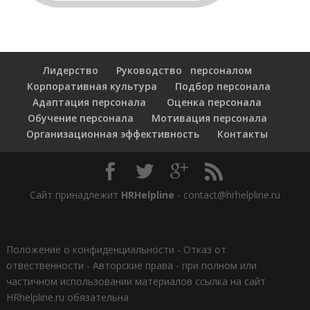
Лидерство
Руководство персоналом
Корпоративная культура
Подбор персонала
Адаптация персонала
Оценка персонала
Обучение персонала
Мотивация персонала
Организационная эффективность
Контакты
Сайт принадлежит
HRHelpline
- contact@hrhelpline.ru
Положение о конфиденциальности
-
Отказ от
отвественности
-
Авторские права - при полном или
частичном использовании материалов ссылка на сайт
HRhelpline.ru обязательна