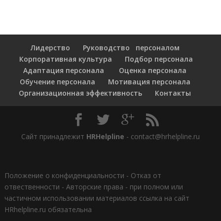
Лидерство
Руководство персоналом
Корпоративная культура
Подбор персонала
Адаптация персонала
Оценка персонала
Обучение персонала
Мотивация персонала
Организационная эффективность
Контакты
Сайт принадлежит
HRHelpline
- contact@hrhelpline.ru
Положение о конфиденциальности
-
Отказ от
отвественности
-
Авторские права - при полном или
частичном использовании материалов ссылка на сайт
HRhelpline.ru обязательна