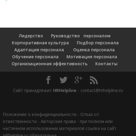
Лидерство
Руководство персоналом
Корпоративная культура
Подбор персонала
Адаптация персонала
Оценка персонала
Обучение персонала
Мотивация персонала
Организационная эффективность
Контакты
Сайт принадлежит
HRHelpline
- contact@hrhelpline.ru
Положение о конфиденциальности
-
Отказ от
отвественности
-
Авторские права - при полном или
частичном использовании материалов ссылка на сайт
HRhelpline.ru обязательна