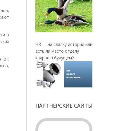
алов,
ажают
льно
ских
HR — на свалку истории или
есть ли место отделу
кадров в будущем?
а ВК
иков,
ПАРТНЕРСКИЕ САЙТЫ