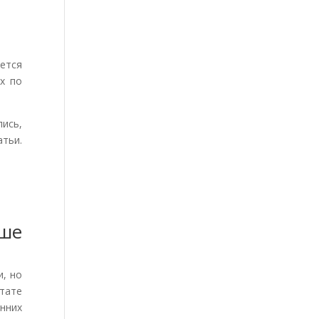
яется
х по
лись,
тьи.
аше
, но
ьтате
нних