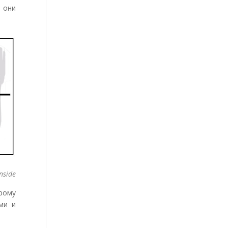
– они
Inside
рому
ми и