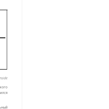
Inside
кого
ился
ьный