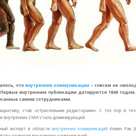
алось, что
внутренние коммуникации
– совсем не «моло
. Первые внутренние публикации датируются 1840 годом.
исанные самим сотрудниками.
ициативу, став «отраслевыми редакторами». С тех пор в теч
ия внутренних СМИ стала доминирующей.
дный эксперт в области
внутренних коммуникаций
Кевин Рак (K
фазы развития внутренних коммуникаций: