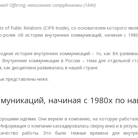
well Offering, написанное сотрудниками (1840)
te of Public Relations (CIPR Inside), со-основателем которого явл
о-ролик об истории внутренних коммуникаций, начиная с 1980
одная история внутренних коммуникаций – то, как ВК развива
 Внутренние коммуникации в России – тема для отдельной ста
, как дисциплина развивалась в нашей стране.
ык представлены ниже.
муникаций, начиная с 1980х по н
орошими идеями. Они верили в компанию, на которую работали
. Информация о компании каскадировалась сверху вниз и в резул
 качество работы. Это были темные времена для внутре