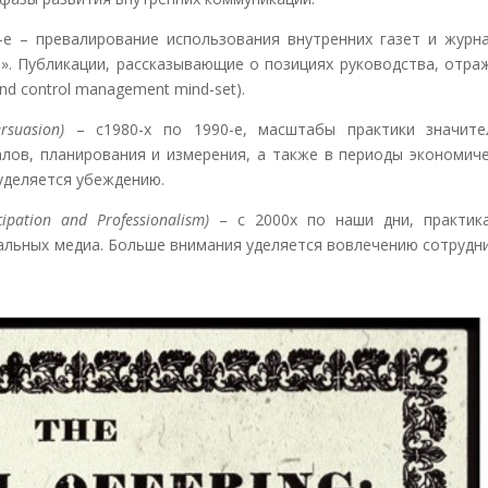
-е – превалирование использования внутренних газет и журн
и». Публикации, рассказывающие о позициях руководства, отр
 control management mind-set).
rsuasion)
– c1980-х по 1990-е, масштабы практики значите
лов, планирования и измерения, а также в периоды экономиче
уделяется убеждению.
icipation and Professionalism)
– с 2000х по наши дни, практик
альных медиа. Больше внимания уделяется вовлечению сотрудн