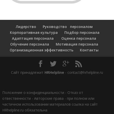
Лидерство
Руководство персоналом
Корпоративная культура
Подбор персонала
Адаптация персонала
Оценка персонала
Обучение персонала
Мотивация персонала
Организационная эффективность
Контакты
Сайт принадлежит
HRHelpline
- contact@hrhelpline.ru
Положение о конфиденциальности
-
Отказ от
отвественности
-
Авторские права - при полном или
частичном использовании материалов ссылка на сайт
HRhelpline.ru обязательна