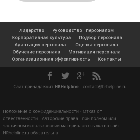
Лидерство
Руководство персоналом
Корпоративная культура
Подбор персонала
Адаптация персонала
Оценка персонала
Обучение персонала
Мотивация персонала
Организационная эффективность
Контакты
Сайт принадлежит
HRHelpline
- contact@hrhelpline.ru
Положение о конфиденциальности
-
Отказ от
отвественности
-
Авторские права - при полном или
частичном использовании материалов ссылка на сайт
HRhelpline.ru обязательна