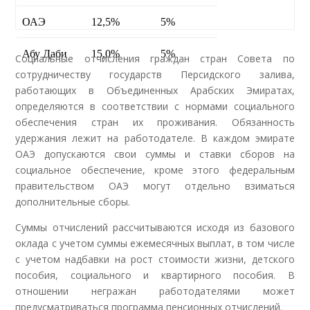
ОАЭ
12,5%
5%
Абу Даби
15,0%
5%
Социальные отчисления граждан стран Совета по
сотрудничеству государств Персидского залива,
работающих в Объединенных Арабских Эмиратах,
определяются в соответствии с нормами социального
обеспечения стран их проживания. Обязанность
удержания лежит на работодателе. В каждом эмирате
ОАЭ допускаются свои суммы и ставки сборов на
социальное обеспечение, кроме этого федеральным
правительством ОАЭ могут отдельно взиматься
дополнительные сборы.
Суммы отчислений рассчитываются исходя из базового
оклада с учетом суммы ежемесячных выплат, в том числе
с учетом надбавки на рост стоимости жизни, детского
пособия, социального и квартирного пособия. В
отношении негражан работодателями может
предусматриваться программа пенсионных отчислений.