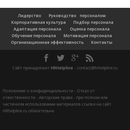
Лидерство
Руководство персоналом
Корпоративная культура
Подбор персонала
Адаптация персонала
Оценка персонала
Обучение персонала
Мотивация персонала
Организационная эффективность
Контакты
Сайт принадлежит
HRHelpline
- contact@hrhelpline.ru
Положение о конфиденциальности
-
Отказ от
отвественности
-
Авторские права - при полном или
частичном использовании материалов ссылка на сайт
HRhelpline.ru обязательна