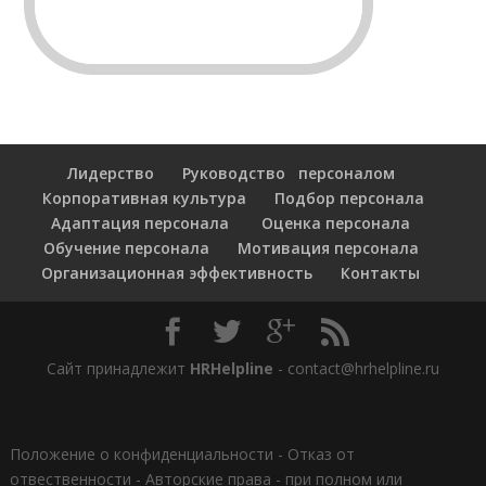
Лидерство
Руководство персоналом
Корпоративная культура
Подбор персонала
Адаптация персонала
Оценка персонала
Обучение персонала
Мотивация персонала
Организационная эффективность
Контакты
Сайт принадлежит
HRHelpline
- contact@hrhelpline.ru
Положение о конфиденциальности
-
Отказ от
отвественности
-
Авторские права - при полном или