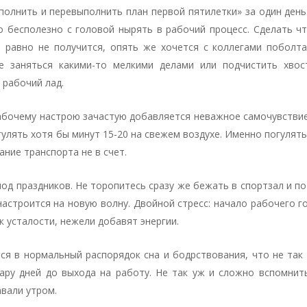
полнить и перевыполнить план первой пятилетки» за один день
о бесполезно с головой нырять в рабочий процесс. Сделать ч
е равно не получится, опять же хочется с коллегами поболта
ше заняться какими-то мелкими делами или подчистить хвос
 рабочий лад.
рабочему настрою зачастую добавляется неважное самочувстви
улять хотя бы минут 15-20 на свежем воздухе. Именно погулять
ние транспорта не в счет.
иод праздников. Не торопитесь сразу же бежать в спортзал и п
 настроится на новую волну. Двойной стресс: начало рабочего г
 к усталости, нежели добавят энергии.
ся в нормальный распорядок сна и бодрствования, что не так
пару дней до выхода на работу. Не так уж и сложно вспомнит
авали утром.