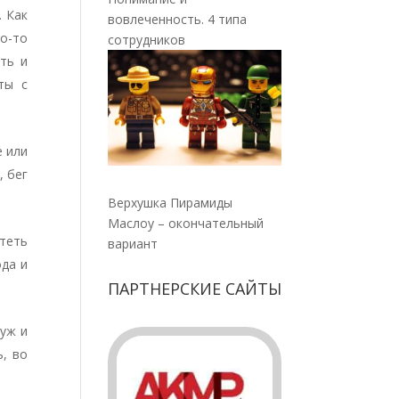
. Как
вовлеченность. 4 типа
то-то
сотрудников
ть и
ты с
е или
, бег
Верхушка Пирамиды
Маслоу – окончательный
отеть
вариант
ода и
ПАРТНЕРСКИЕ САЙТЫ
 уж и
ь, во