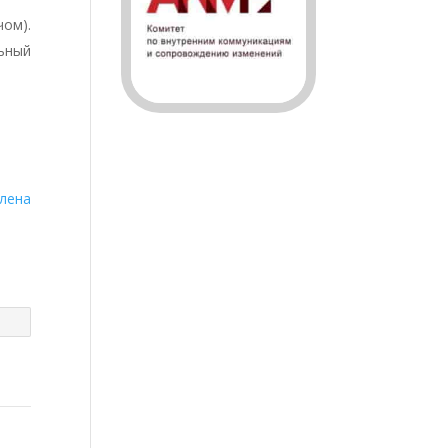
чом).
ьный
лена