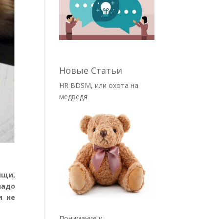
Новые Статьи
HR BDSM, или охота на
медведя
ищи,
надо
и не
Понимание и