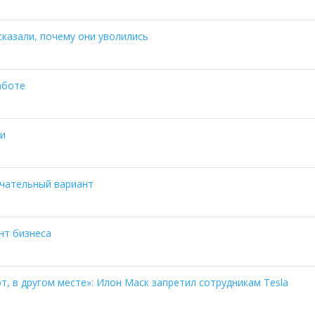
сказали, почему они уволились
аботе
и
чательный вариант
нт бизнеса
, в другом месте»: Илон Маск запретил сотрудникам Tesla