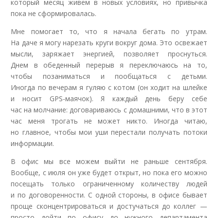
который месяц живем в новых условиях, но привычка
пока не сформировалась
.
Мне помогает то, что я начала бегать по утрам.
На даче
я могу нарезать круги вокруг дома. Это освежает
мысли, заряжает энергией, позволяет проснуться.
Днем
в
обеденный перерыв я переключаюсь на то,
чтобы
позаниматься и пообщаться с детьми.
Иногда
по вечерам я гуляю с котом (он ходит на шлейке
и носит GPS-маячок). Я каждый день беру себе
час
на молчание: договариваюсь с домашними, что
в этот
час меня трогать не может никто. Иногда читаю,
но главное, чтобы мои уши перестали получать потоки
информации
.
В офис мы все можем выйти не раньше сентября.
Вообще, с июля он уже будет открыт, но пока его можно
посещать только ограниченному количеству людей
и по договоренности. С одной стороны, в офисе бывает
проще сконцентрироваться и достучаться до коллег —
просто дойти по офису до нужного департамента