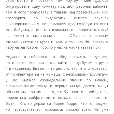
себе место и поставил там ноутбук. Мне удалось
оккупировать одну комнату под свой рабочий кабинет,
там я могу поработать в тишине над презентацией или
поговорить по видеосвязи. Вместо печенек
в коворкинге — у нас домашняя еда, которую готовит
моя бабушка, а вместо специального человека, который
все чинит и настраивает, — я. Обычно по вечерам
мы собираемся на кухне и просто молчим. Нет никакого
табу на разговоры, просто у нас на них не хватает сил
.
Недавно я собиралась в обед погулять с детьми,
но в итоге мне пришлось пойти с ноутбуком в руках
и в наушниках. Бывает, что дел столько, что оторваться
от компьютера ты не можешь. С несколькими коллегами
у нас бывают еженедельные звонки по нашему
антикризисному плану, и первые минут десять минут
обычно мы тратим на то, чтобы просто пообщаться,
поделиться лайфхаками и пожаловаться на тяжесть
бытия. Кто-то держится более бодро, кто-то похуже,
но перестраиваться оказалось сложно всем. Мы уже