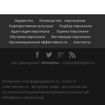
Лидерство
Руководство персоналом
Корпоративная культура
Подбор персонала
Адаптация персонала
Оценка персонала
Обучение персонала
Мотивация персонала
Организационная эффективность
Контакты
Сайт принадлежит
HRHelpline
- contact@hrhelpline.ru
Положение о конфиденциальности
-
Отказ от
отвественности
-
Авторские права - при полном или
частичном использовании материалов ссылка на сайт
HRhelpline.ru обязательна