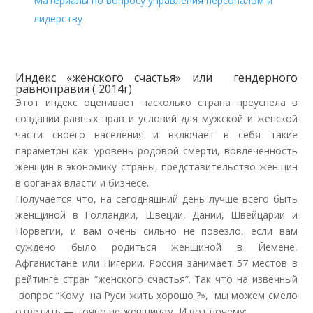
Материалы по вопросу управления персоналом и
лидерству
Индекс «женского счастья» или гендерного
равноправия ( 2014г)
Этот индекс оценивает насколько страна преуспела в
создании равных прав и условий для мужской и женской
части своего населения и включает в себя такие
параметры как: уровень родовой смерти, вовлеченность
женщин в экономику страны, представительство женщин
в органах власти и бизнесе.
Получается что, на сегодняшний день лучше всего быть
женщиной в Голландии, Швеции, Дании, Швейцарии и
Норвегии, и вам очень сильно не повезло, если вам
суждено было родиться женщиной в Йемене,
Афганистане или Нигерии. Россия занимает 57 местов в
рейтинге стран “женского счастья”. Так что на извечный
вопрос “Кому на Руси жить хорошо ?», мы можем смело
ответить — точно не женщинам. И вот почему: