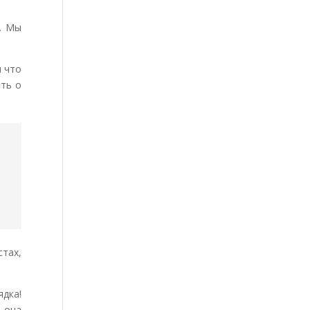
. Мы
я что
ать о
стах,
дка!
 она