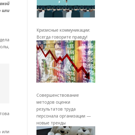
акой
 или
Кризисные коммуникации:
Всегда говорите правду!
«дела
колы,
Совершенствование
методов оценки
результатов труда
това
персонала организации —
новые тренды
а или