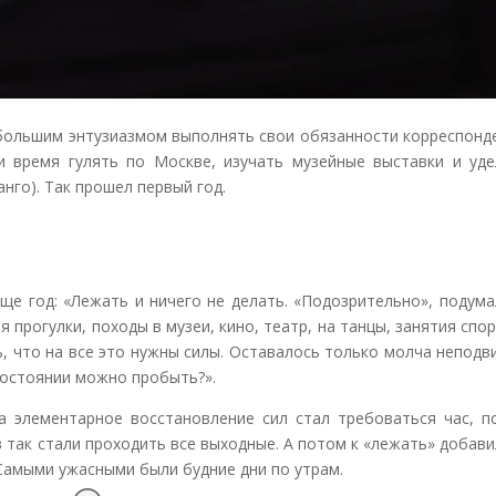
 большим энтузиазмом выполнять свои обязанности корреспонд
 время гулять по Москве, изучать музейные выставки и уде
нго). Так прошел первый год.
ще год: «Лежать и ничего не делать. «Подозрительно», подума
 прогулки, походы в музеи, кино, театр, на танцы, занятия спо
ь, что на все это нужны силы. Оставалось только молча непод
 состоянии можно пробыть?».
а элементарное восстановление сил стал требоваться час, п
в так стали проходить все выходные. А потом к «лежать» добав
. Самыми ужасными были будние дни по утрам.