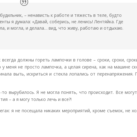
будильник, – ненависть к работе и тяжесть в теле, будто
нты я думала: «Давай, соберись, не ленись! Лентяйка. Где
ла, и могла, и делала… вид, что живу, работаю и отдыхаю.
с всегда должны гореть лампочки в голове – сроки, сроки, срок
 у меня не просто лампочка, а целая сирена, как на машине с
нала выть, искриться и стекла лопались от перенапряжения. 
то вырубилось. Я не могла понять, что происходит. Все могут
ия – а я могу только лечь и все?!
егах: я не посещала никаких мероприятий, кроме съемок, не х