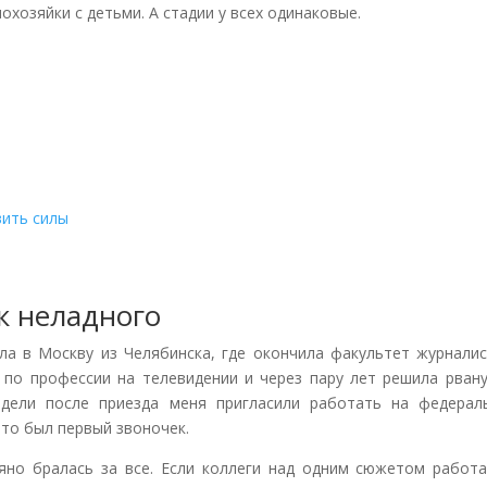
охозяйки с детьми. А стадии у всех одинаковые.
вить силы
к неладного
ла в Москву из Челябинска, где окончила факультет журналис
а по профессии на телевидении и через пару лет решила рван
едели после приезда меня пригласили работать на федерал
это был первый звоночек.
яно бралась за все. Если коллеги над одним сюжетом работа