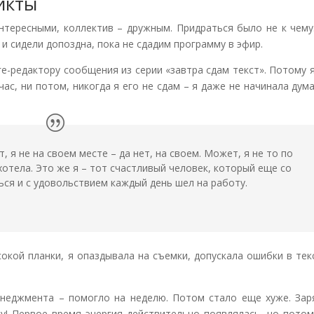
икты
нтересными, коллектив – дружным. Придраться было не к чему
 и сидели допоздна, пока не сдадим программу в эфир.
е-редактору сообщения из серии «завтра сдам текст». Потому 
йчас, ни потом, никогда я его не сдам – я даже не начинала дум
 я не на своем месте – да нет, на своем. Может, я не то по
 хотела. Это же я – тот счастливый человек, который еще со
ься и с удовольствием каждый день шел на работу.
кой планки, я опаздывала на съемки, допускала ошибки в тек
неджмента – помогло на неделю. Потом стало еще хуже. Заря
у! Первое время энергия действительно появлялась, но потом