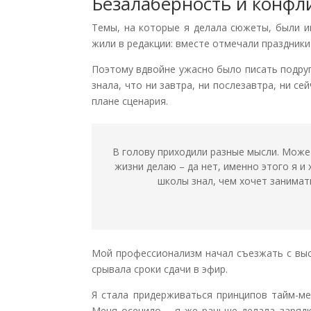
Безалаберность и конфл
Темы, на которые я делала сюжеты, были и
жили в редакции: вместе отмечали праздники
Поэтому вдвойне ужасно было писать подруг
знала, что ни завтра, ни послезавтра, ни се
плане сценария.
В голову приходили разные мысли. Может,
жизни делаю – да нет, именно этого я и
школы знал, чем хочет занимат
Мой профессионализм начал съезжать с высо
срывала сроки сдачи в эфир.
Я стала придерживаться принципов тайм-ме
Меня осенило – я же раньше делала зарядк