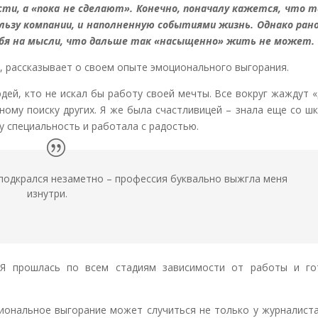
ти, а «пока не сделают». Конечно, поначалу кажется, что т
льзу компании, и наполненную событиями жизнь. Однако рано
ебя на мысли, что дальше так «насыщенно» жить не может.
В, рассказывает о своем опыте эмоционального выгорания.
дей, кто не искал бы работу своей мечты. Все вокруг жаждут 
ьному поиску других. Я же была счастливицей – знала еще со ш
у специальность и работала с радостью.
 подкрался незаметно – профессия буквально выжгла меня
изнутри.
 Я прошлась по всем стадиям зависимости от работы и го
циональное выгорание может случиться не только у журналист