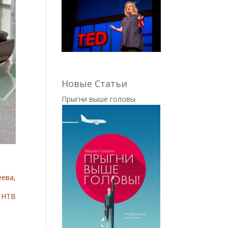
Новые Статьи
Прыгни выше головы
еева,
а НТВ