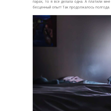
парах, то я все делала одна. А платили мн
бесценный опыт! Так продолжалось полгода.