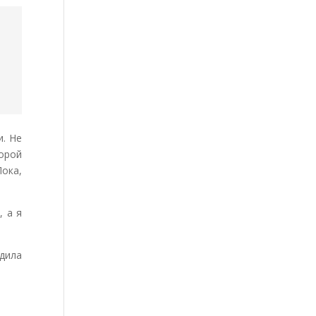
и. Не
корой
Пока,
, а я
одила