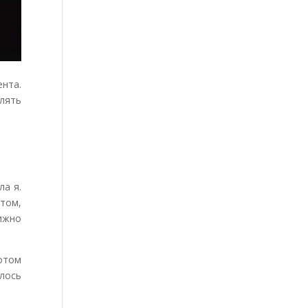
ента.
лять
ла я.
ртом,
вижно
отом
илось