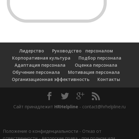
Лидерство
Руководство персоналом
Корпоративная культура
Подбор персонала
Адаптация персонала
Оценка персонала
Обучение персонала
Мотивация персонала
Организационная эффективность
Контакты
Сайт принадлежит
HRHelpline
- contact@hrhelpline.ru
Положение о конфиденциальности
-
Отказ от
отвественности
-
Авторские права - при полном или