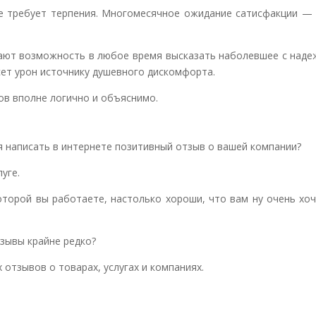
е требует терпения. Многомесячное ожидание сатисфакции — 
дают возможность в любое время высказать наболевшее с наде
сет урон источнику душевного дискомфорта.
ов вполне логично и объяснимо.
я написать в интернете позитивный отзыв о вашей компании?
уге.
которой вы работаете, настолько хороши, что вам ну очень хо
зывы крайне редко?
 отзывов о товарах, услугах и компаниях.