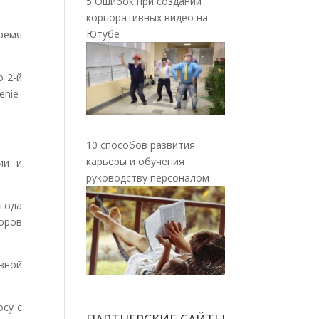
5 Ошибок при создании
корпоративных видео на
Ютубе
ремя
о 2-й
enie-
10 способов развития
карьеры и обучения
ии и
руководству персоналом
года
оров
вной
осу с