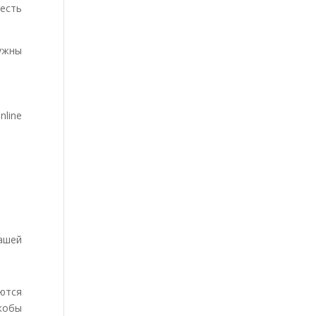
есть
ужны
nline
ашей
ются
кобы