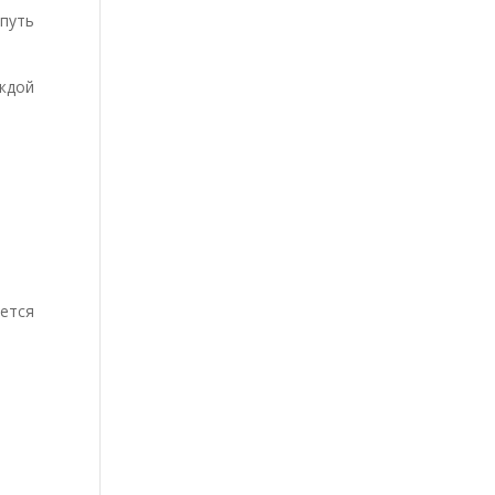
путь
ждой
чется