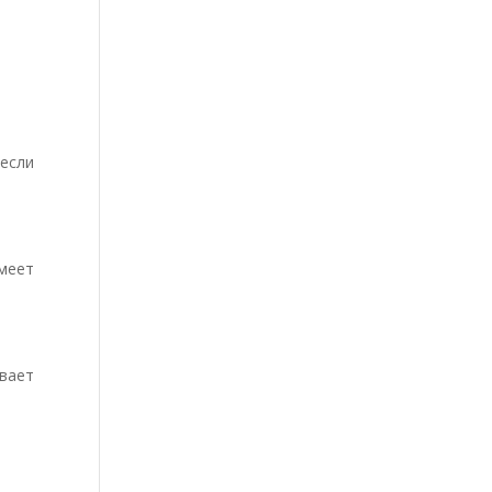
если
умеет
ывает