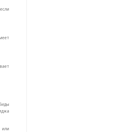
если
умеет
ывает
обиды
иджа
 или