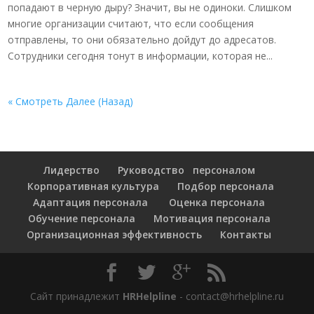
попадают в черную дыру? Значит, вы не одиноки. Слишком
многие организации считают, что если сообщения
отправлены, то они обязательно дойдут до адресатов.
Сотрудники сегодня тонут в информации, которая не...
« Смотреть Далее (Назад)
Лидерство
Руководство персоналом
Корпоративная культура
Подбор персонала
Адаптация персонала
Оценка персонала
Обучение персонала
Мотивация персонала
Организационная эффективность
Контакты
Сайт принадлежит
HRHelpline
- contact@hrhelpline.ru