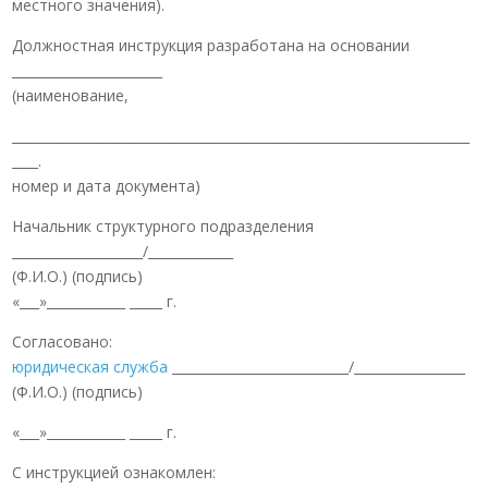
местного значения).
Должностная инструкция разработана на основании
_______________________
(наименование,
______________________________________________________________________
____.
номер и дата документа)
Начальник структурного подразделения
____________________/_____________
(Ф.И.О.) (подпись)
«___»____________ _____ г.
Согласовано:
юридическая служба
___________________________/_________________
(Ф.И.О.) (подпись)
«___»____________ _____ г.
С инструкцией ознакомлен: