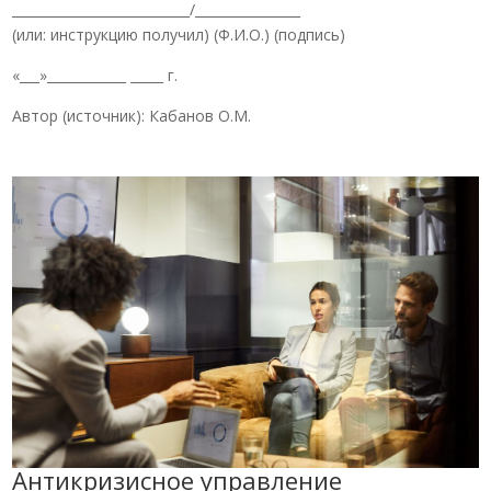
___________________________/________________
(или: инструкцию получил) (Ф.И.О.) (подпись)
«___»____________ _____ г.
Автор (источник): Кабанов О.М.
Антикризисное управление