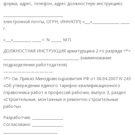
форма, адрес, телефон, адрес должностную инструкцию)
_________________________________
электронной почты, ОГРН, ИНН/КПП) «___»_______________ _____
г.
«___»__________ _____ г. N ______ М.П.
ДОЛЖНОСТНАЯ ИНСТРУКЦИЯ арматурщика 2-го разряда <*>
__________________________________________ (наименование
подразделения работодателя)
———————————
<*> См. Приказ Минздравсоцразвития РФ от 06.04.2007 N 243
«Об утверждении единого тарифно-квалификационного
справочника работ и профессий рабочих, выпуск 3, раздел
«Строительные, монтажные и ремонтно-строительные
работы».
Разработчик: _________________
Согласовано: _________________
______________________________