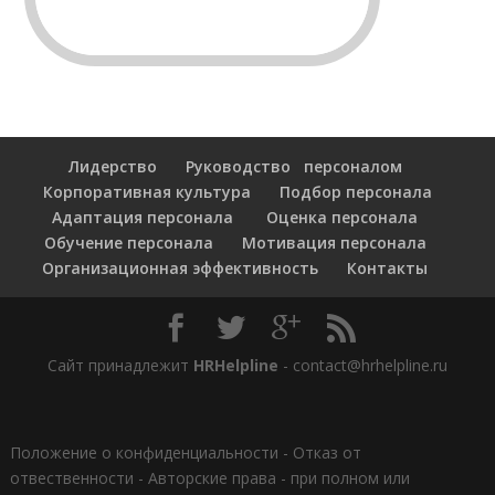
Лидерство
Руководство персоналом
Корпоративная культура
Подбор персонала
Адаптация персонала
Оценка персонала
Обучение персонала
Мотивация персонала
Организационная эффективность
Контакты
Сайт принадлежит
HRHelpline
- contact@hrhelpline.ru
Положение о конфиденциальности
-
Отказ от
отвественности
-
Авторские права - при полном или