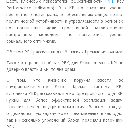
шесть ключевых показателей эффективности (
КPI
, Key
Performance Indicators). Это KPI по снижению уровня
протестного потенциала; по обеспечению общественно-
политической устойчивости и управляемости в регионах;
по повышению доли проактивной патриотически
настроенной молодежи; по повышению уровня
социального оптимизма.
Об этом РБК рассказали два близких к Кремлю источника.
Также, как ранее сообщал РБК, для блока введены KPI по
доверию власти и KPI по выборам.
О том, что Кириенко поручил ввести во
внутриполитическом блоке Кремля систему KPI,
источники РБК рассказывали в ноябре прошлого года. KPI
нужны для более эффективной реализации задач,
стоящих перед внутриполитическим блоком, каждую
отдельно взятую задачу может реализовывать как одно,
так и несколько управлений блока, поясняли источники
РБК.