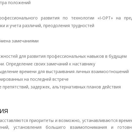
отра положений
рофессионального развития по технологии «I-OPT» на пре
нки и учета различий, преодоления трудностей
бмена замечаниями
жностей для развития профессиональных навыков в будущем
чи. Определение своих замечаний к наставнику
Выделение времени для выстраивания личных взаимоотношений
нированных на последней встрече
е препятствий, задержек, альтернативных планов действия
ия
расставляются приоритеты и возможно, устанавливаются време
ний, установления большего взаимопонимания и готовн