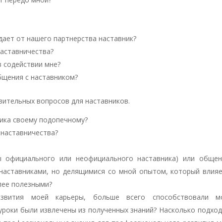
дает от нашего партнерства наставник?
наставничества?
в содействии мне?
общения с наставником?
ительных вопросов для наставников.
ника своему подопечному?
 наставничества?
ны официального или неофициального наставника) или общен
наставниками, но делящимися со мной опытом, который влияе
лее полезными?
азвития моей карьеры, больше всего способствовали м
роки были извлечены из полученных знаний? Насколько подход