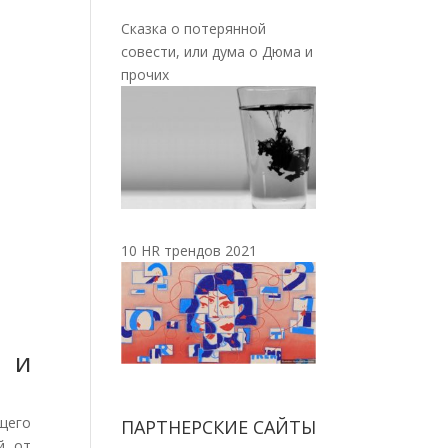
Сказка о потерянной
совести, или дума о Дюма и
прочих
10 HR трендов 2021
 и
ущего
ПАРТНЕРСКИЕ САЙТЫ
й от