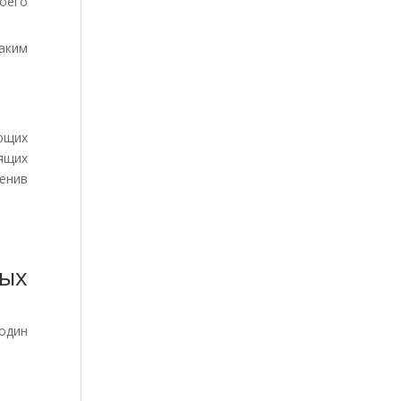
оего
аким
ющих
ящих
енив
вых
один