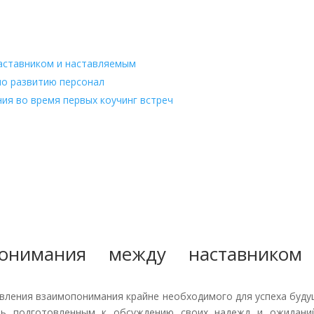
аставником и наставляемым
по развитию персонал
ия во время первых коучинг встреч
понимания между наставником
овления взаимопонимания крайне необходимого для успеха буд
ить подготовленным к обсуждению своих надежд и ожидани