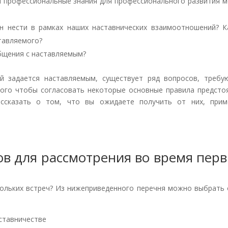
и профессиональные знания для профессионального развития м
н нести в рамках наших наставнических взаимоотношений? К
тавляемого?
общения с наставляемым?
 задается наставляемым, существует ряд вопросов, требу
того чтобы согласовать некоторые основные правила предсто
ассказать о том, что вы ожидаете получить от них, прим
в для рассмотрения во время пер
ольких встреч? Из нижеприведенного перечня можно выбрать 
ставничестве