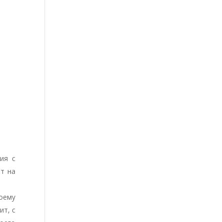
ия с
т на
оему
ит, с