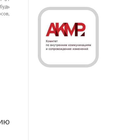
ибудь
сов,
ию