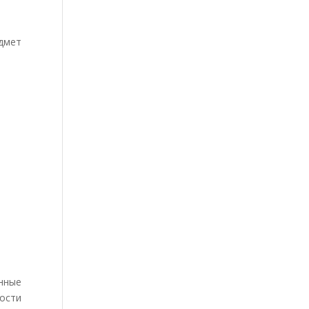
дмет
нные
ости