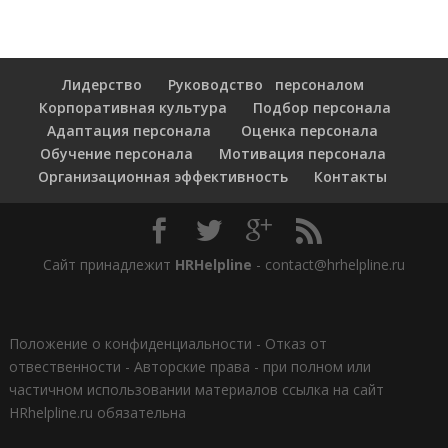
Лидерство
Руководство персоналом
Корпоративная культура
Подбор персонала
Адаптация персонала
Оценка персонала
Обучение персонала
Мотивация персонала
Организационная эффективность
Контакты
Сайт принадлежит
HRHelpline
- contact@hrhelpline.ru
Положение о конфиденциальности
-
Отказ от
отвественности
-
Авторские права - при полном или
частичном использовании материалов ссылка на сайт
HRhelpline.ru обязательна