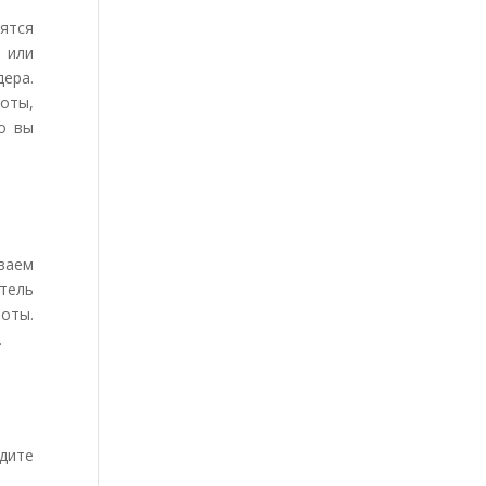
ятся
 или
ера.
оты,
о вы
ваем
итель
боты.
.
дите