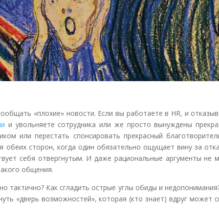
сообщать «плохие» новости. Если вы работаете в HR, и отказы
ии
и увольняете сотрудника или же просто вынуждены прекра
иком или перестать спонсировать прекрасный благотворител
ля обеих сторон, когда один обязательно ощущает вину за отк
ствует себя отвергнутым. И даже рациональные аргументы не 
такого общения.
о тактично? Как сгладить острые углы обиды и недопонимания
нуть «дверь возможностей», которая (кто знает) вдруг может 