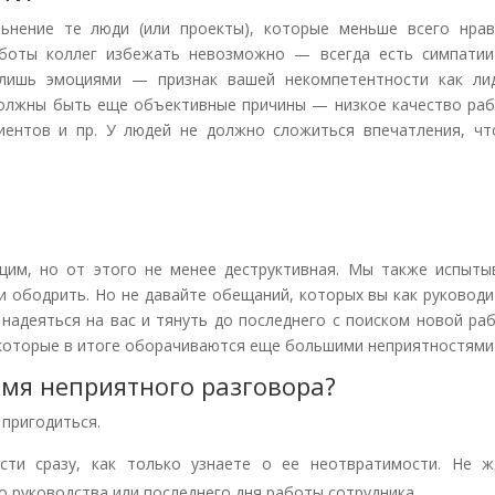
льнение те люди (или проекты), которые меньше всего нрав
аботы коллег избежать невозможно — всегда есть симпатии
 лишь эмоциями — признак вашей некомпетентности как лид
должны быть еще объективные причины — низкое качество раб
лиентов и пр. У людей не должно сложиться впечатления, чт
щим, но от этого не менее деструктивная. Мы также испыты
и ободрить. Но не давайте обещаний, которых вы как руковод
надеяться на вас и тянуть до последнего с поиском новой ра
которые в итоге оборачиваются еще большими неприятностями
ремя неприятного разговора?
 пригодиться.
сти сразу, как только узнаете о ее неотвратимости. Не ж
 руководства или последнего дня работы сотрудника.