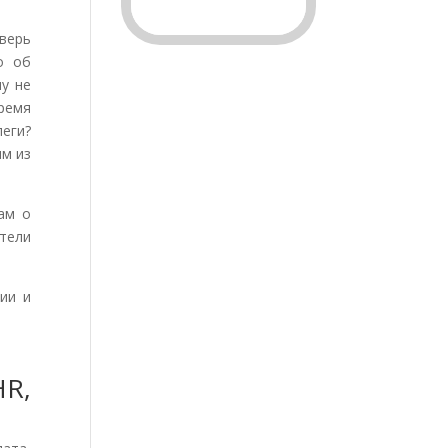
верь
о об
у не
время
леги?
ым из
ам о
тели
ии и
HR,