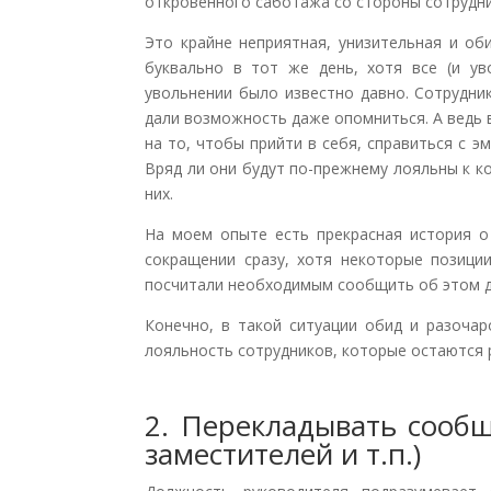
откровенного саботажа со стороны сотрудни
Это крайне неприятная, унизительная и об
буквально в тот же день, хотя все (и у
увольнении было известно давно. Сотрудни
дали возможность даже опомниться. А ведь 
на то, чтобы прийти в себя, справиться с э
Вряд ли они будут по-прежнему лояльны к 
них.
На моем опыте есть прекрасная история о
сокращении сразу, хотя некоторые позици
посчитали необходимым сообщить об этом д
Конечно, в такой ситуации обид и разоча
лояльность сотрудников, которые остаются р
2. Перекладывать сообщ
заместителей и т.п.)