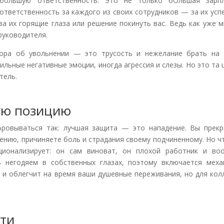
 большую ответственность. Это не только бОльшая зарпл
ответственность за каждого из своих сотрудников — за их усп
за их горящие глаза или решение покинуть вас. Ведь как уже 
 руководителя.
вора об увольнении — это трусость и нежелание брать на 
ильные негативные эмоции, иногда агрессия и слезы. Но это та 
тель.
ую позицию
фровываться так: лучшая защита — это нападение. Вы прекр
нению, причиняете боль и страдания своему подчиненному. Но 
ционализирует: он сам виноват, он плохой работник и во
ь негодяем в собственных глазах, поэтому включается меха
 и облегчит на время ваши душевные переживания, но для кол
сти