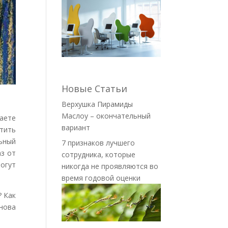
Новые Статьи
Верхушка Пирамиды
Маслоу – окончательный
ваете
вариант
тить
ьный
7 признаков лучшего
аз от
сотрудника, которые
могут
никогда не проявляются во
время годовой оценки
? Как
снова