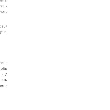
ата,
ехи и
много
себя
цена,
асно
чтобы
обще
низм
лег и