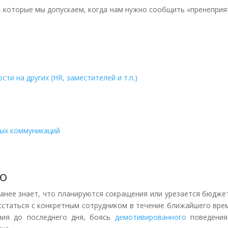
, которые мы допускаем, когда нам нужно сообщить «пренепри
ти на других (HR, заместителей и т.п.)
ых коммуникаций
го
ранее знает, что планируются сокращения или урезается бюдже
асстаться с конкретным сотрудником в течение ближайшего вре
ния до последнего дня, боясь
демотивированного
поведения