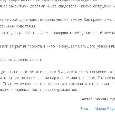
л за закрытыми дверями и без свидетелей, иначе сотрудник б
ока не сообщите новость лично увольняемому. Как правило мал
ареными» новостями.
 сотрудника. Постарайтесь завершить общение на более-м
я или закрытия проекта. Ничто не внушает большего уважения
ы ответственны за него.
 где вы снова встретите вашего бывшего коллегу. Он может х
тать вашим потенциальным партнером или клиентом. Так случа
. Поэтому лучше всего постараться сохранить отношения —
и, но и поднимет вас в глазах окружающих.
Автор: Мария Реу
Блог — Мария Реут