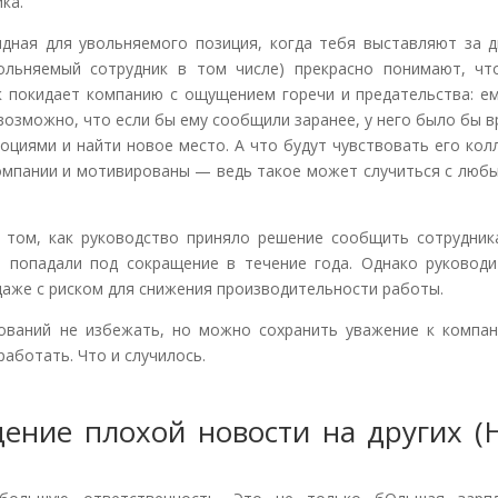
ка.
идная для увольняемого позиция, когда тебя выставляют за д
вольняемый сотрудник в том числе) прекрасно понимают, чт
к покидает компанию с ощущением горечи и предательства: ем
возможно, что если бы ему сообщили заранее, у него было бы 
моциями и найти новое место. А что будут чувствовать его кол
компании и мотивированы — ведь такое может случиться с люб
 том, как руководство приняло решение сообщить сотрудник
и попадали под сокращение в течение года. Однако руководи
аже с риском для снижения производительности работы.
рований не избежать, но можно сохранить уважение к компан
аботать. Что и случилось.
ение плохой новости на других (