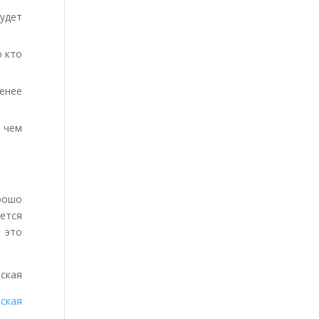
удет
о кто
енее
, чем
орошо
ется
 это
тская
ская