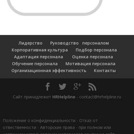
Лидерство
Руководство персоналом
Корпоративная культура
Подбор персонала
Адаптация персонала
Оценка персонала
Обучение персонала
Мотивация персонала
Организационная эффективность
Контакты
Сайт принадлежит
HRHelpline
- contact@hrhelpline.ru
Положение о конфиденциальности
-
Отказ от
отвественности
-
Авторские права - при полном или