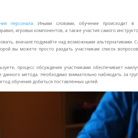
ния персонала
. Иными словами, обучение происходит в 
равил, игровых компонентов, а также участия самого инструкто
ьзовать, вначале подумайте над возможными альтернативами. 
торой вы можете просто раздать участникам список вопросов
ьзуете, процесс обсуждения участниками обеспечивает наилу
е данного метода. Необходимо внимательно наблюдать за груп
етод обучения добиться поставленных целей.