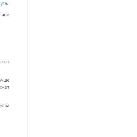
руга
.
нием
жных
учше
ожет
игра