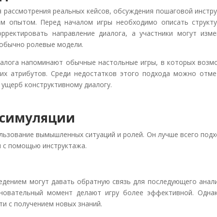
я рассмотрения реальных кейсов, обсуждения пошаговой инстр
ым опытом. Перед началом игры необходимо описать структу
рректировать направление диалога, а участники могут изме
обычно ролевые модели.
иалога напоминают обычные настольные игры, в которых возм
чих атрибутов. Среди недостатков этого подхода можно отме
 ущерб конструктивному диалогу.
 симуляции
льзование вымышленных ситуаций и ролей. Он лучше всего под
м с помощью инструктажа.
ведением могут давать обратную связь для последующего анал
вновательный момент делают игру более эффективной. Однак
ти с получением новых знаний.