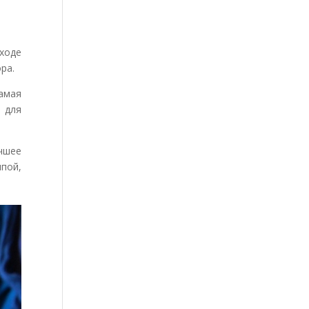
ходе
ра.
Самая
 для
чшее
пой,