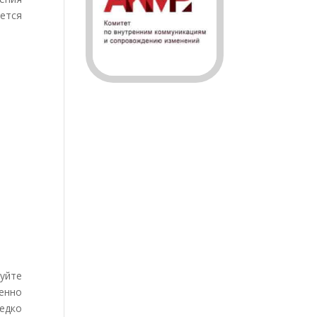
яется
зуйте
енно
едко