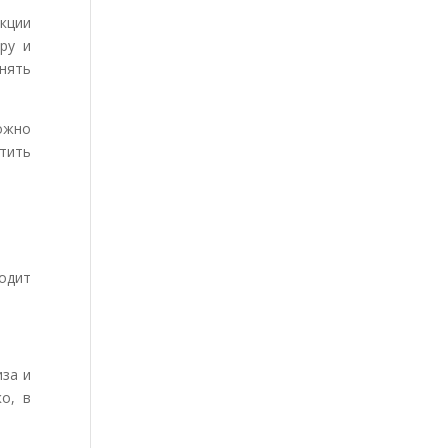
укции
ру и
нять
ожно
тить
ходит
иза и
о, в