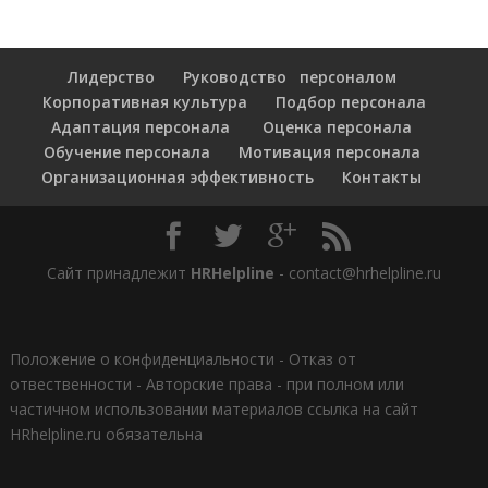
Лидерство
Руководство персоналом
Корпоративная культура
Подбор персонала
Адаптация персонала
Оценка персонала
Обучение персонала
Мотивация персонала
Организационная эффективность
Контакты
Сайт принадлежит
HRHelpline
- contact@hrhelpline.ru
Положение о конфиденциальности
-
Отказ от
отвественности
-
Авторские права - при полном или
частичном использовании материалов ссылка на сайт
HRhelpline.ru обязательна