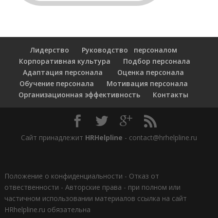
Лидерство
Руководство персоналом
Корпоративная культура
Подбор персонала
Адаптация персонала
Оценка персонала
Обучение персонала
Мотивация персонала
Организационная эффективность
Контакты
Сайт принадлежит
HRHelpline
- contact@hrhelpline.ru
Положение о конфиденциальности
-
Отказ от
отвественности
-
Авторские права - при полном или
частичном использовании материалов ссылка на сайт
HRhelpline.ru обязательна