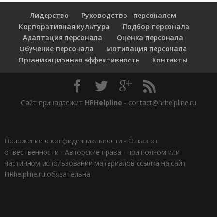
Лидерство
Руководство персоналом
Корпоративная культура
Подбор персонала
Адаптация персонала
Оценка персонала
Обучение персонала
Мотивация персонала
Организационная эффективность
Контакты
Сайт принадлежит
HRHelpline
- contact@hrhelpline.ru
Положение о конфиденциальности
-
Отказ от
отвественности
-
Авторские права - при полном или
частичном использовании материалов ссылка на сайт
HRhelpline.ru обязательна