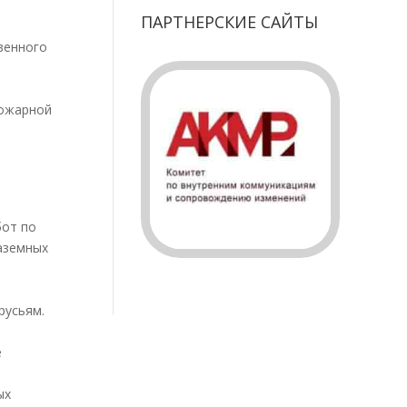
ПАРТНЕРСКИЕ САЙТЫ
венного
пожарной
бот по
наземных
русьям.
е
ых