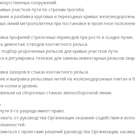
 искусственных сооружений.
ривых участков пути по стрелам прогиба.
ание и разбивка круговых и переходных кривых железнодорожны
ных линий метрополитена при постановке в проектное положени
овка профилей стрелочных переводов при росте и осадке пучин.
и демонтаж отводов контактного рельса.
и подбор укороченных рельсов для кривых участков пути.
ка и регулировка тележек для замены инвентарных рельсов сва
.
овка зазоров в стыках контактного рельса.
ие и выправка рельсовых нитей на железнодорожных плитах и 
не колеи и уровню.
звеньев на сборочных станках звеносборочной линии.
А
пути 6-го разряда имеет право:
ебовать от руководства Организации оказания содействия в испо
бязанностей.
акомиться с проектами решений руководства Организации, каса