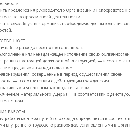
тельности.
осить предложения руководителю Организации и непосредственн
ителю по вопросам своей деятельности.
лучать служебную информацию, необходимую для выполнения св
остей.
ЕТСТВЕННОСТЬ
пути 6-го разряда несет ответственность:
 неисполнение или ненадлежащее исполнение своих обязанностей
отренных настоящей должностной инструкцией, — в соответств
ющим трудовым законодательством.
 правонарушения, совершенные в период осуществления своей
ности, — в соответствии с действующим гражданским,
тративным и уголовным законодательством.
 причинение материального ущерба — в соответствии с действу
ательством.
ОВИЯ РАБОТЫ
жим работы монтера пути 6-го разряда определяется в соответст
ми внутреннего трудового распорядка, установленными в Орган