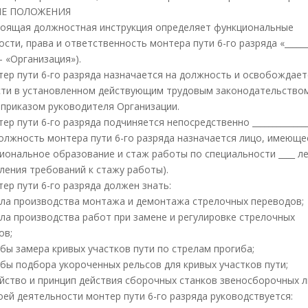
ИЕ ПОЛОЖЕНИЯ
стоящая должностная инструкция определяет функциональные
сти, права и ответственность монтера пути 6-го разряда «______
— «Организация»).
нтер пути 6-го разряда назначается на должность и освобождает
ти в установленном действующим трудовым законодательство
 приказом руководителя Организации.
тер пути 6-го разряда подчиняется непосредственно ______________
должность монтера пути 6-го разряда назначается лицо, имеющее
иональное образование и стаж работы по специальности ____ ле
ления требований к стажу работы).
тер пути 6-го разряда должен знать:
ла производства монтажа и демонтажа стрелочных переводов;
ла производства работ при замене и регулировке стрелочных
ов;
бы замера кривых участков пути по стрелам прогиба;
бы подбора укороченных рельсов для кривых участков пути;
йство и принцип действия сборочных станков звеносборочных л
воей деятельности монтер пути 6-го разряда руководствуется: