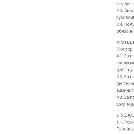
его дея
3.3. Вн
руковод
3.4. По
обязанн
4. ОТВ
Монтер 
4.1. За
предусм
действу
4.2. За
деятель
админис
4.3. За
законод
5. УСЛ
5.1. Ре
Правила