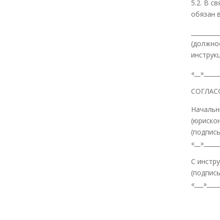
5.2. В 
обязан 
_________
(должнос
инструк
«__»______
СОГЛАС
Начальн
(юрисконс
(подпись
«__»______
С инстру
(подпись
«___»_____