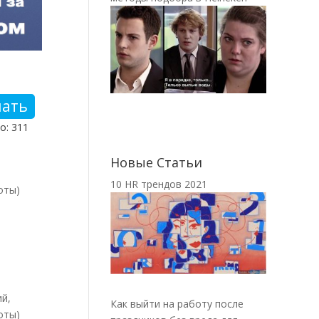
чать
о: 311
Новые Статьи
10 HR трендов 2021
оты)
й,
Как выйти на работу после
оты)