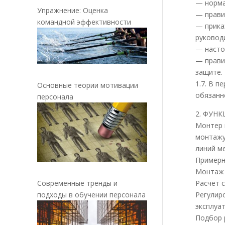
— норма
Упражнение: Оценка
— прави
командной эффективности
— прика
руковод
— насто
— прави
защите.
1.7. В п
Основные теории мотивации
обязанно
персонала
2. ФУН
Монтер 
монтажу
линий м
Примерн
Монтаж 
Современные тренды и
Расчет 
подходы в обучении персонала
Регулир
эксплуат
Подбор 