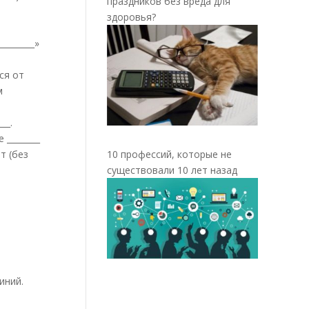
праздников без вреда для
здоровья?
________»
ся от
м
__.
 ________
10 профессий, которые не
т (без
существовали 10 лет назад
иний.