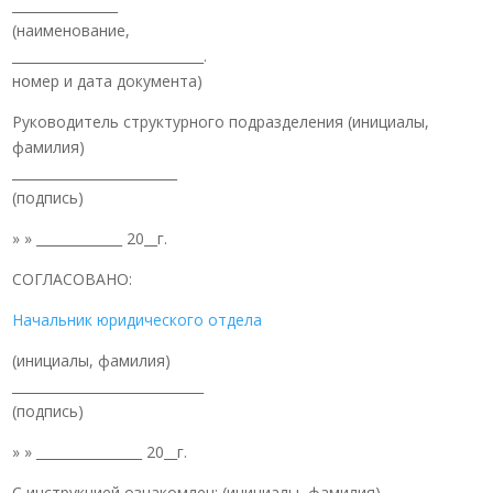
________________
(наименование,
_____________________________.
номер и дата документа)
Руководитель структурного подразделения (инициалы,
фамилия)
_________________________
(подпись)
» » _____________ 20__г.
СОГЛАСОВАНО:
Начальник юридического отдела
(инициалы, фамилия)
_____________________________
(подпись)
» » ________________ 20__г.
С инструкцией ознакомлен: (инициалы, фамилия)