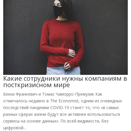
Какие сотрудники нужны компаниям в
посткризисном мире
Бекки Франкевич и Томас Чаморро-Премузик Как
отмечалось недавно в The Economist, одним из очевидных
последствий пандемии COVID-19 станет то, что «в самых
разных сферах жизни будут все активнее использоваться
сервисы на основе данных». По всей видимости, без
цифровой...