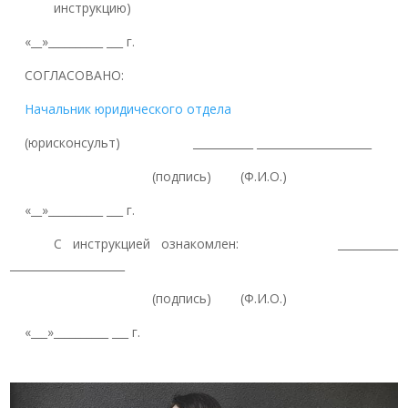
инструкцию)
«__»__________ ___ г.
СОГЛАСОВАНО:
Начальник юридического отдела
(юрисконсульт) ___________ _____________________
(подпись) (Ф.И.О.)
«__»__________ ___ г.
С инструкцией ознакомлен: ___________
_____________________
(подпись) (Ф.И.О.)
«___»__________ ___ г.