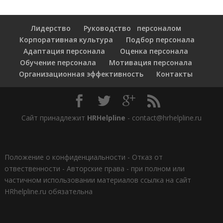
Лидерство
Руководство персоналом
Корпоративная культура
Подбор персонала
Адаптация персонала
Оценка персонала
Обучение персонала
Мотивация персонала
Организационная эффективность
Контакты
Сайт принадлежит
HRHelpline
- contact@hrhelpline.ru
Положение о конфиденциальности
-
Отказ от
отвественности
-
Авторские права - при полном или
частичном использовании материалов ссылка на сайт
HRhelpline.ru обязательна