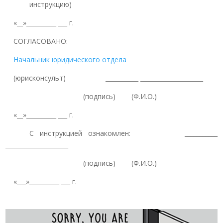
инструкцию)
«__»__________ ___ г.
СОГЛАСОВАНО:
Начальник юридического отдела
(юрисконсульт) ___________ _____________________
(подпись) (Ф.И.О.)
«__»__________ ___ г.
С инструкцией ознакомлен: ___________
_____________________
(подпись) (Ф.И.О.)
«___»__________ ___ г.