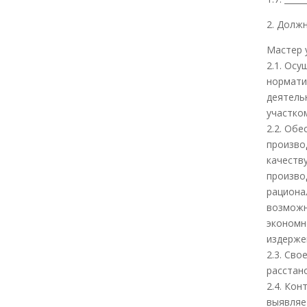
2. Долж
Мастер 
2.1. Ос
нормати
деятель
участко
2.2. Об
произво
качеств
произво
рациона
возможн
экономн
издерже
2.3. Св
расстано
2.4. Ко
выявляе