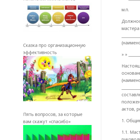
м.п.
Должнос
мастера
_________
(наимено
Сказка про организационную
эффективность
» » _____
Настоящ
основани
(наимен
_________
составл
положен
актов, 
Пять вопросов, за которые
1. Общи
вам скажут «спасибо»
1.1. Ма
руковод