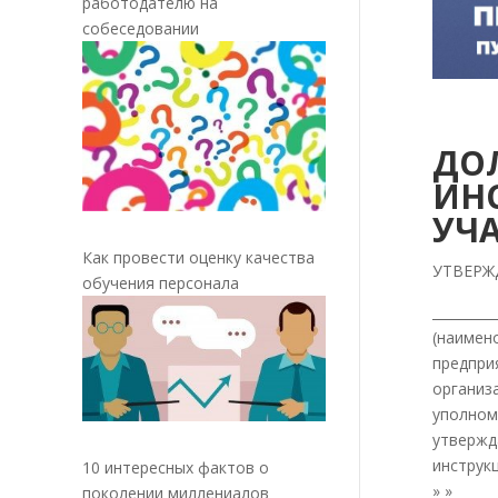
работодателю на
собеседовании
ДО
ИН
УЧ
Как провести оценку качества
УТВЕР
обучения персонала
_________
(наимено
предприя
организ
уполном
утвержд
инструк
10 интересных фактов о
» » _____
поколении миллениалов