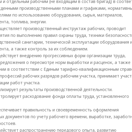
м и отдельным рабочим (не входящим в состав бригад) в соотве
жденными производственными планами и графиками, нормативн
елями по использованию оборудования, сырья, материалов,
нта, топлива, энергии.
существляет производственный инструктаж рабочих, проводит
ятия по выполнению правил охраны труда, техники безопасност
дственной санитарии, технической эксплуатации оборудования 
ента, а также контроль за их соблюдением.
одействует внедрению прогрессивных форм организации труда,
предложения о пересмотре норм выработки и расценок, а также
нии в соответствии с Единым тарифно-квалификационным спра
 профессий рабочих разрядов рабочим участка, принимает участ
ации работ участка.
нализирует результаты производственной деятельности.
онтролирует расходование фонда оплаты труда, установленного
беспечивает правильность и своевременность оформления
ых документов по учету рабочего времени, выработке, заработ
ростоев.
одействует распространению передового опыта, развитию