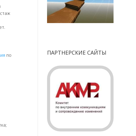
я
 стаж
е
ет.
ПАРТНЕРСКИЕ САЙТЫ
тия
по
ка;