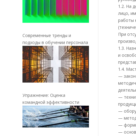
1.2. На
лицо, и
работы 
(технич
При отс
Современные тренды и
производ
подходы в обучении персонала
1.3. На
и освоб
представл
1.4. Ма
— закон
методич
деятель
Упражнение: Оценка
— техни
командной эффективности
продукц
— обору
— метод
— формы
— основ