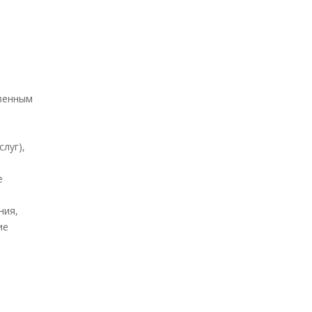
ю
твенным
луг),
е
ния,
ие