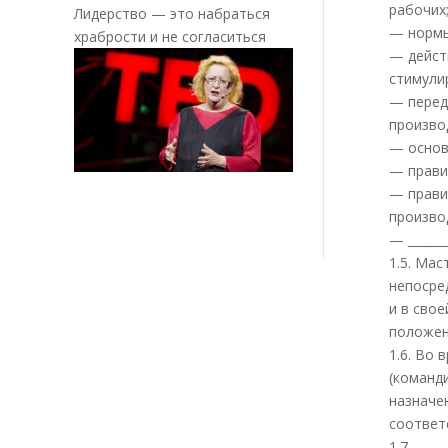
рабочих
Лидерство — это набраться
— нормы
храбрости и не согласиться
— дейст
стимули
— перед
произво
— основ
— прави
— прави
произво
— _______
1.5. Ма
непосредс
и в сво
положен
1.6. Во
(команди
назначе
соответ
1.7. ____