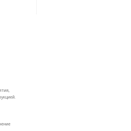
ятия,
укцией.
нение