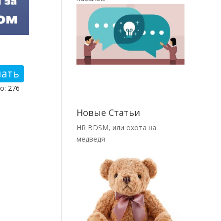
чать
о: 276
Новые Статьи
HR BDSM, или охота на
медведя