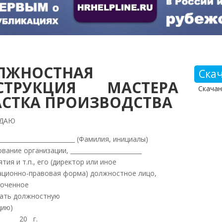
ЛЖНОСТНАЯ
Ска
СТРУКЦИЯ МАСТЕРА
Скачан
АСТКА ПРОИЗВОДСТВА
ЖДАЮ
__________________________ (Фамилия, инициалы)
вание организации, ________________________
тия и т.п., его (директор или иное
ационно-правовая форма) должностное лицо,
оченное
ать должностную
цию)
_______ 20__г.