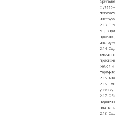
бригада
с утвер
показат
инструме
2.13. О
меропри
произво
инструм
2.14. С
вносит 
присвое
работ и
тарифик
2.15. А
2.16. К
участку.
2.17. О
первичн
платы п
2.18. С