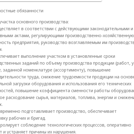
ностные обязанности
участка основного производства:
уществляет в соответствии с действующими законодательными и
вными актами, регулирующими производственно-хозяйственну
ность предприятия, руководство возглавляемым им производс
м.
еспечивает выполнение участком в установленные сроки
дственных заданий по объему производства продукции (работ, ус
у, заданной номенклатуре (ассортименту), повышение
дительности труда, снижение трудоемкости продукции на основ
льной загрузки оборудования и использования его технических
остей, повышение коэффициента сменности работы оборудова
ое расходование сырья, материалов, топлива, энергии и снижен
к.
оевременно подготавливает производство, обеспечивает
вку рабочих и бригад.
нтролирует соблюдение технологических процессов, оперативно
т и устраняет причины их нарушения.