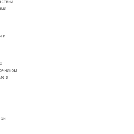
тствии
ыми
и и
и
 о
вочником
ие в
ной