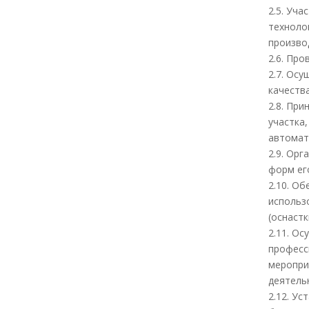
2.5. Уч
техноло
произво
2.6. Пр
2.7. Ос
качества
2.8. Пр
участка
автомат
2.9. Ор
форм ег
2.10. О
использ
(оснаст
2.11. О
професс
меропри
деятель
2.12. У