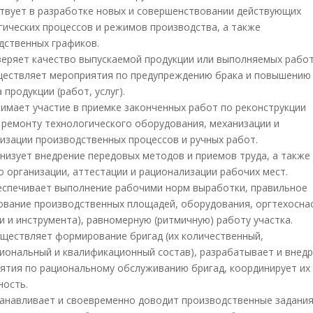
аствует в разработке новых и совершенствовании действующих
гических процессов и режимов производства, а также
дственных графиков.
оверяет качество выпускаемой продукции или выполняемых работ
уществляет мероприятия по предупреждению брака и повышению
 продукции (работ, услуг).
инимает участие в приемке законченных работ по реконструкции
, ремонту технологического оборудования, механизации и
изации производственных процессов и ручных работ.
ганизует внедрение передовых методов и приемов труда, а также
о организации, аттестации и рационализации рабочих мест.
беспечивает выполнение рабочими норм выработки, правильное
ование производственных площадей, оборудования, оргтехосна
ки и инструмента), равномерную (ритмичную) работу участка.
существляет формирование бригад (их количественный,
иональный и квалификационный состав), разрабатывает и внед
ятия по рациональному обслуживанию бригад, координирует их
ность.
станавливает и своевременно доводит производственные задани