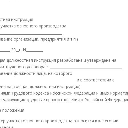
тная инструкция
 участка основного производства
_____________________________________
вание организации, предприятия и т.п.)
_______ 20__г. N__________
ая должностная инструкция разработана и утверждена на
и трудового договора с __________________________________________
ование должности лица, на которого
_____________________________________________ и в соответствии с
ена настоящая должностная инструкция)
иями Трудового кодекса Российской Федерации и иных нормати
регулирующих трудовые правоотношения в Российской Федераци
е положения
стер участка основного производства относится к категории
ителей.