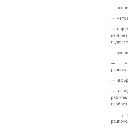
— основ
— метод
— поряд
изобрет
и удост
— иннов
— мет
рациона
— изобр
— перед
работы,
изобрет
— усло
рациона