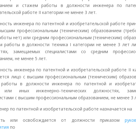
ванием и стажем работы в должности инженера по пате
тельской работе II категории не менее 3 лет.
ность инженера по патентной и изобретательской работе при
высшим профессиональным (техническим) образованием (треб
аботы нет) или средним профессиональным (техническим) обра
м работы в должности техника I категории не менее 3 лет л
стях, замещаемых специалистами со средним профессио
анием, не менее 5 лет.
ность инженера по патентной и изобретательской работе II к
ется лицо с высшим профессиональным (техническим) образо
 работы в должности инженера по патентной и изобретат
 или иных инженерно-технических должностях, зам
истами с высшим профессиональным образованием, не менее 3 л
женер по патентной и изобретательской работе назначается на
сть или освобождается от должности приказом
руко
ятия
по