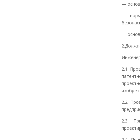
— основ
— норм
безопас
— основ
2.Должн
Инженер
2.1. Пр
патент
проектн
изобрет
2.2. Пр
предпри
2.3. П
проекти
2.4. Пр