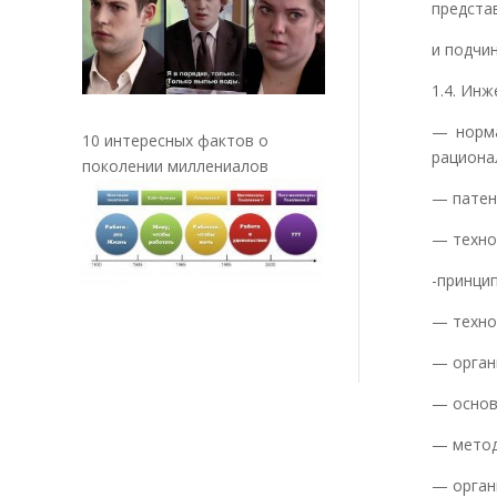
представл
и подчин
1.4. Ин
— норма
10 интересных фактов о
рациона
поколении миллениалов
— патен
— техно
-принци
— техно
— орган
— основ
— метод
— орган