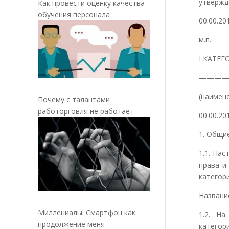
утвержд
Как провести оценку качества
обучения персонала
00.00.201
м.п.
I КАТЕ
————
(наимен
Почему с талантами
работорговля не работает
00.00.20
1. Общи
1.1. На
права и
категори
Названи
Миллениалы. Смартфон как
1.2. Н
продолжение меня
катего