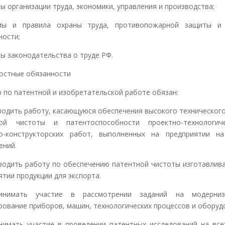
ы организации труда, экономики, управления и производства;
ы и правила охраны труда, противопожарной защиты и 
ности;
ы законодательства о труде РФ.
остные обязанности
 по патентной и изобретательской работе обязан:
оводить работу, касающуюся обеспечения высокого технического
ной чистоты и патентоспособности проектно-технологич
о-конструкторских работ, выполненных на предприятии н
ений.
оводить работу по обеспечению патентной чистоты изготавлив
ятии продукции для экспорта.
ринимать участие в рассмотрении заданий на модерни
рование приборов, машин, технологических процессов и оборуд
инимать участие в проведении патентных исследований на все