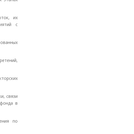
оток, их
иятий с
зованных
ретений,
кторских
и, связи
 фонда в
жения по