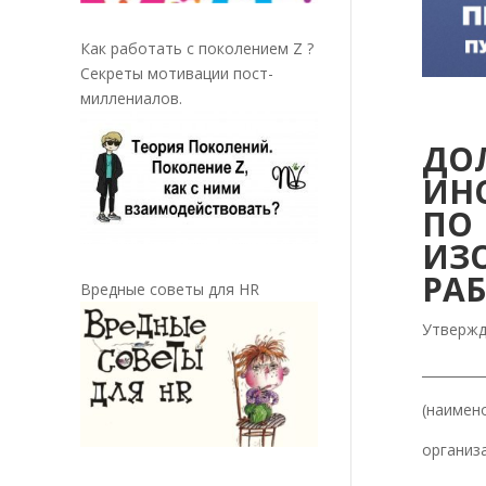
Как работать с поколением Z ?
Секреты мотивации пост-
миллениалов.
ДО
ИН
П
ИЗ
РА
Вредные советы для HR
Утверж
________
(наимено
организ