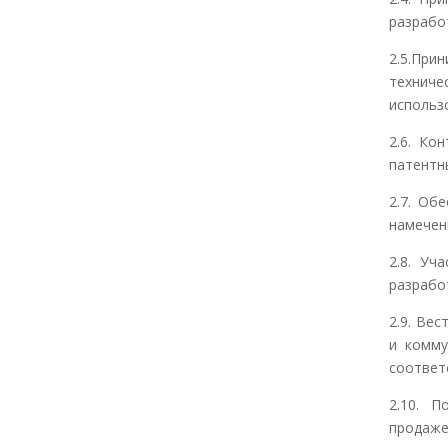
разрабо
2.5.При
технич
использ
2.6. Ко
патентн
2.7. Об
намечен
2.8. Уч
разрабо
2.9. Ве
и комму
соответ
2.10. П
продаже