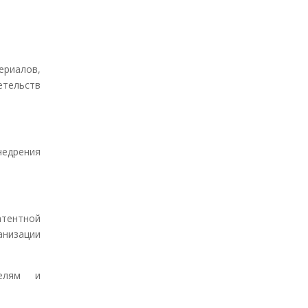
ериалов,
етельств
дрения
атентной
анизации
телям и