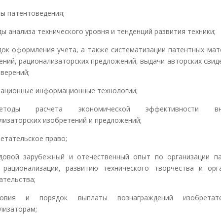
ы патентоведения;
ы анализа технического уровня и тенденций развития техники;
ок оформления учета, а также систематизации патентных мат
ений, рационализаторских предложений, выдачи авторских свид
оверений;
ационные информационные технологии;
оды расчета экономической эффективности вне
лизаторских изобретений и предложений;
етательское право;
овой зарубежный и отечественный опыт по организации п
 рационализации, развитию технического творчества и орг
ательства;
вия и порядок выплаты вознаграждений изобрета
лизаторам;