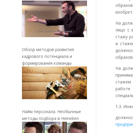
образо
изобрета
На долж
лицо с 
стажу р
и стаже
Обзор методов развития
должно
кадрового потенциала и
образов
формирования команды
На долж
принима
стажем
работе
специал
1.3. Ин
Найм персонала. Необычные
должно
методы подбора в Heineken
предпри