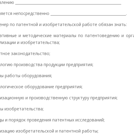
ению ___________________________________________________________
яется непосредственно __________________________________________.
женер по патентной и изобретательской работе обязан знать:
тивные и методические материалы по патентоведению и орг
лизации и изобретательства;
тное законодательство;
логию производства продукции предприятия;
пы работы оборудования;
логическое оборудование предприятия;
изационную и производственную структуру предприятия;
ы изобретательства;
ы и порядок проведения патентных исследований;
изацию изобретательской и патентной работы;