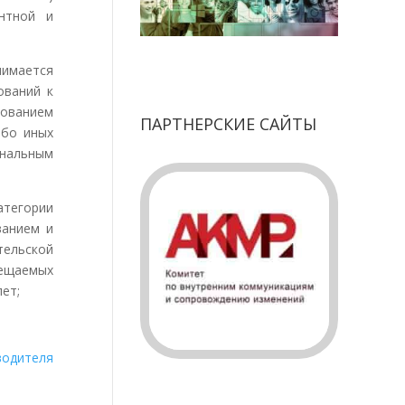
нтной и
нимается
ований к
зованием
ПАРТНЕРСКИЕ САЙТЫ
ибо иных
нальным
атегории
ванием и
ельской
ещаемых
ет;
водителя