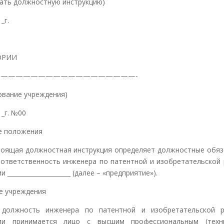
ать должностную инструкцию)
_г.
ГОРИИ
——————————————————-
ование учреждения)
1_г. №00
е положения
стоящая должностная инструкция определяет должностные обяз
 ответственность инженера по патентной и изобретательской 
и _____________________ (далее – «предприятие»).
е учреждения
а должность инженера по патентной и изобретательской р
рии принимается лицо с высшим профессиональным (техни