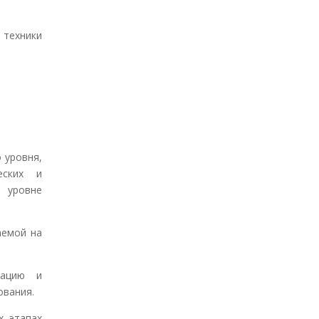
техники
 уровня,
еских и
а уровне
аемой на
зацию и
ования.
х этапах