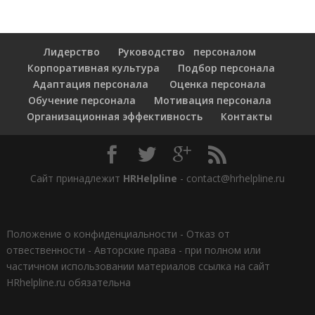
Лидерство
Руководство персоналом
Корпоративная культура
Подбор персонала
Адаптация персонала
Оценка персонала
Обучение персонала
Мотивация персонала
Организационная эффективность
Контакты
Сайт принадлежит
HRHelpline
- contact@hrhelpline.ru
Положение о конфиденциальности
-
Отказ от
отвественности
-
Авторские права - при полном или
частичном использовании материалов ссылка на сайт
HRhelpline.ru обязательна