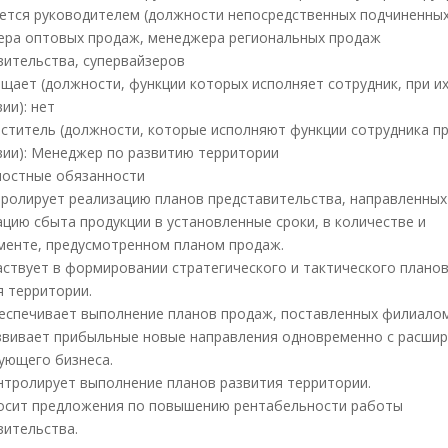
ляется руководителем (должности непосредственных подчиненных
ра оптовых продаж, менеджера региональных продаж
вительства, супервайзеров
мещает (должности, функции которых исполняет сотрудник, при и
ии): нет
меститель (должности, которые исполняют функции сотрудника пр
вии): Менеджер по развитию территории
ностные обязанности
нтролирует реализацию планов представительства, направленных
ацию сбыта продукции в установленные сроки, в количестве и
менте, предусмотренном планом продаж.
Участвует в формировании стратегического и тактического плано
я территории.
Обеспечивает выполнение планов продаж, поставленных филиалом
Развивает прибыльные новые направления одновременно с расши
ующего бизнеса.
Контролирует выполнение планов развития территории.
Вносит предложения по повышению рентабельности работы
вительства.