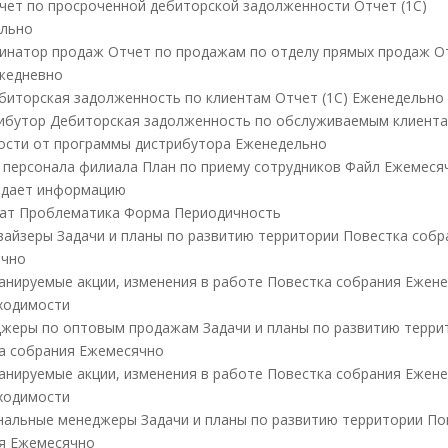
 Отчет по просроченной дебиторской задолженности Отчет (1С)
льно
динатор продаж Отчет по продажам по отделу прямых продаж О
Ежедневно
 Дебиторская задолженность по клиентам Отчет (1С) Еженедельно
рибутор Дебиторская задолженность по обслуживаемым клиент
ости от программы дистрибутора Еженедельно
л персонала филиала План по приему сотрудников Файл Ежемеся
редает информацию
ат Проблематика Форма Периодичность
рвайзеры Задачи и планы по развитию территории Повестка собр
ячно
 Планируемые акции, изменения в работе Повестка собрания Ежен
ходимости
джеры по оптовым продажам Задачи и планы по развитию терри
а собрания Ежемесячно
 Планируемые акции, изменения в работе Повестка собрания Ежен
ходимости
ональные менеджеры Задачи и планы по развитию территории По
я Ежемесячно