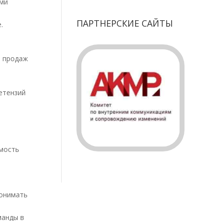
ыми
ПАРТНЕРСКИЕ САЙТЫ
.
а продаж
етензий
емость
понимать
манды в