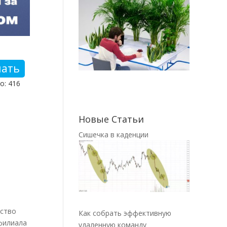
чать
о: 416
Новые Статьи
Сишечка в каденции
ьство
Как собрать эффективную
 филиала
удаленную команду