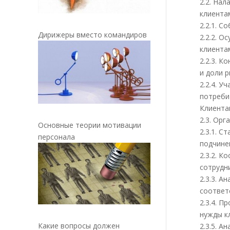
2.2. На
клиента
2.2.1. 
Дирижеры вместо командиров
2.2.2. 
клиента
2.2.3. 
и доли 
2.2.4. 
потреби
Клиента
2.3. Ор
Основные теории мотивации
2.3.1. 
персонала
подчине
2.3.2. 
сотрудн
2.3.3. 
соответ
2.3.4. 
нужды к
Какие вопросы должен
2.3.5. 