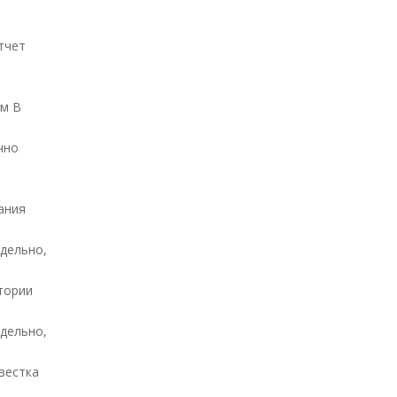
тчет
ам В
чно
ания
едельно,
тории
едельно,
вестка