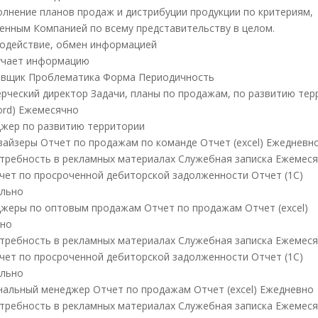
полнение планов продаж и дистрибуции продукции по критериям,
енным Компанией по всему представительству в целом.
модействие, обмен информацией
лучает информацию
вщик Проблематика Форма Периодичность
ерческий директор Задачи, планы по продажам, по развитию те
ord) Ежемесячно
джер по развитию территории
рвайзеры Отчет по продажам по команде Отчет (excel) Ежедневн
 Потребность в рекламных материалах Служебная записка Ежемес
 Отчет по просроченной дебиторской задолженности Отчет (1С)
льно
джеры по оптовым продажам Отчет по продажам Отчет (excel)
вно
 Потребность в рекламных материалах Служебная записка Ежемес
 Отчет по просроченной дебиторской задолженности Отчет (1С)
льно
ональный менеджер Отчет по продажам Отчет (excel) Ежедневно
 Потребность в рекламных материалах Служебная записка Ежемес