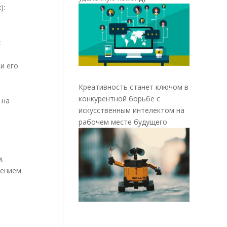
):
х
и его
Креативность станет ключом в
конкурентной борьбе с
 на
искусственным интелектом на
рабочем месте будущего
в
.
рением