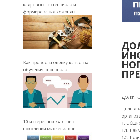
кадрового потенциала и
формирования команды
ДО
ИН
НО
Как провести оценку качества
обучения персонала
ПР
ДОЛЖНО
Цель до
организ
10 интересных фактов о
1. Общи
поколении миллениалов
1.1. На
1.2. По