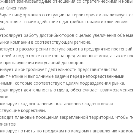
лаживает взаимовыгодные отношения со стратегическими и нов
ми Клиентами.
Собирает информацию о ситуации на территориях и анализирует ее
Осуществляет взаимодействие с дистрибьюторами и ключевыми
ми.
Контролирует работу дистрибьюторов с целью увеличения объем
рынка компании в соответствующем регионе.
Участвует в рассмотрении поступающих на предприятие претензий
телей и подготовке ответов на предъявленные иски, а также пр
м при нарушении ими условий договоров.
ганизует и контролирует деятельность представительства.
Ставит четкие и выполнимые задачи перед непосредственными
нными, которые соответствуют целям подразделения рынка.
Координирует деятельность отдела, обеспечивает взаимозаменя
иков.
Анализирует ход выполнения поставленных задач и вносит
ствующие коррективы.
Проводит плановые посещения закрепленной территории, чтобы 
лиентов.
Анализирует отчеты по продажам по каждому направлению как ко