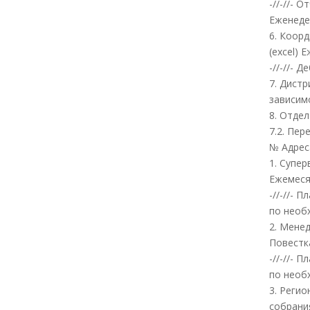
-//-//-
Еженеде
6. Коор
(excel) 
-//-//-
7. Дист
зависим
8. Отде
7.2. Пе
№ Адрес
1. Супе
Ежемес
-//-//-
по необ
2. Мене
Повестк
-//-//-
по необ
3. Реги
собрани