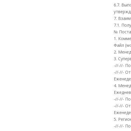
6.7. Вы
утвержд
7. Взаи
7.1. По
№ Поста
1. Комм
Файл (w
2. Мене
3. Супе
-//-//-
-//-//-
Еженеде
4. Мене
Ежедне
-//-//-
-//-//-
Еженеде
5. Реги
-//-//-