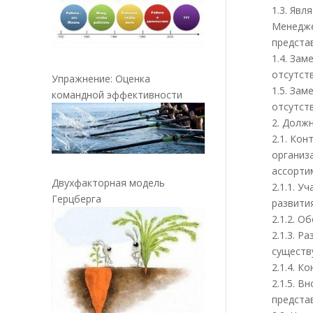
1.3. Яв
Менедже
предста
1.4. За
отсутств
Упражнение: Оценка
1.5. За
командной эффективности
отсутст
2. Долж
2.1. Ко
организ
ассорти
Двухфакторная модель
2.1.1. 
Герцберга
развити
2.1.2. 
2.1.3. 
существ
2.1.4. 
2.1.5. 
предста