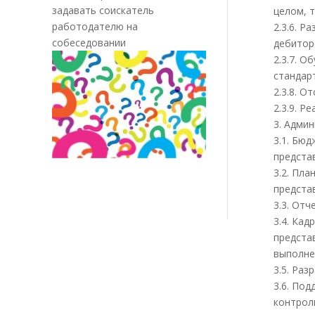
задавать соискатель
целом, т
работодателю на
2.3.6. 
собеседовании
дебитор
2.3.7. 
стандар
2.3.8. 
2.3.9. 
3. Адми
3.1. Бю
предста
3.2. Пл
предста
3.3. От
3.4. Ка
предста
выполне
3.5. Ра
3.6. По
контрол