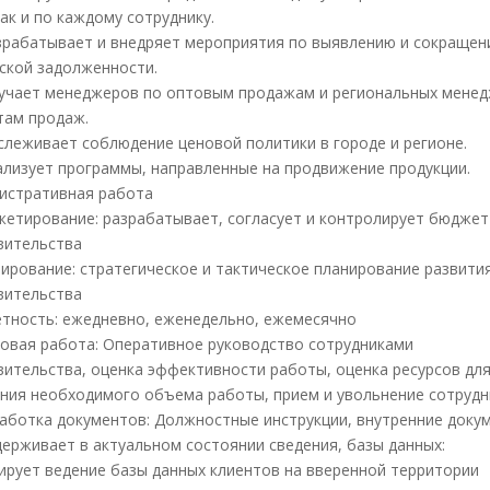
ак и по каждому сотруднику.
Разрабатывает и внедряет мероприятия по выявлению и сокраще
ской задолженности.
Обучает менеджеров по оптовым продажам и региональных мене
там продаж.
Отслеживает соблюдение ценовой политики в городе и регионе.
Реализует программы, направленные на продвижение продукции.
нистративная работа
джетирование: разрабатывает, согласует и контролирует бюджет
вительства
анирование: стратегическое и тактическое планирование развити
вительства
четность: ежедневно, еженедельно, ежемесячно
дровая работа: Оперативное руководство сотрудниками
вительства, оценка эффективности работы, оценка ресурсов дл
ния необходимого объема работы, прием и увольнение сотруд
зработка документов: Должностные инструкции, внутренние доку
ддерживает в актуальном состоянии сведения, базы данных:
ирует ведение базы данных клиентов на вверенной территории