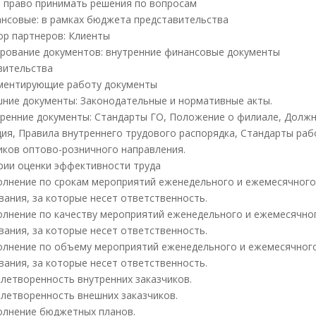
т право принимать решения по вопросам
нансовые: в рамках бюджета представительства
бор партнеров: Клиенты
зирование документов: внутренние финансовые документы
вительства
аментирующие работу документы
ешние документы: Законодательные и нормативные акты.
утренние документы: Стандарты ГО, Положение о филиале, Долж
ция, Правила внутреннего трудового распорядка, Стандарты ра
иков оптово-розничного направления.
ерии оценки эффективности труда
полнение по срокам мероприятий еженедельного и ежемесячног
вания, за которые несет ответственность.
полнение по качеству мероприятий еженедельного и ежемесячно
вания, за которые несет ответственность.
полнение по объему мероприятий еженедельного и ежемесячног
вания, за которые несет ответственность.
овлетворенность внутренних заказчиков.
овлетворенность внешних заказчиков.
полнение бюджетных планов.