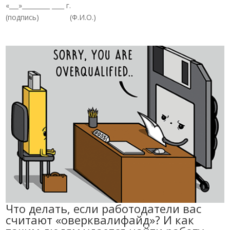
«___»_________ ____ г.
(подпись) (Ф.И.О.)
Что делать, если работодатели вас
считают «оверквалифайд»? И как