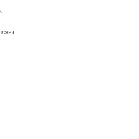
я,
 всеми