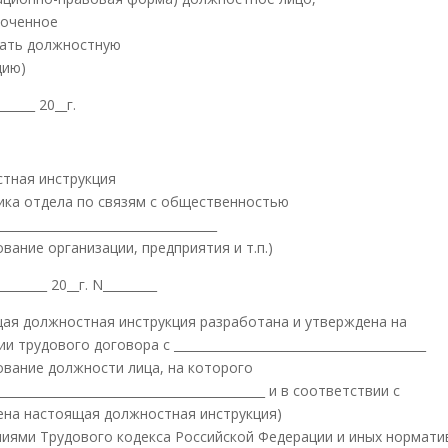
оченное
ать должностную
цию)
_______ 20__г.
тная инструкция
ика отдела по связям с общественностью
_____________________________________
вание организации, предприятия и т.п.)
_________ 20__г. N_________
ая должностная инструкция разработана и утверждена на
и трудового договора с __________________________________________
ование должности лица, на которого
_____________________________________________ и в соответствии с
ена настоящая должностная инструкция)
иями Трудового кодекса Российской Федерации и иных нормати