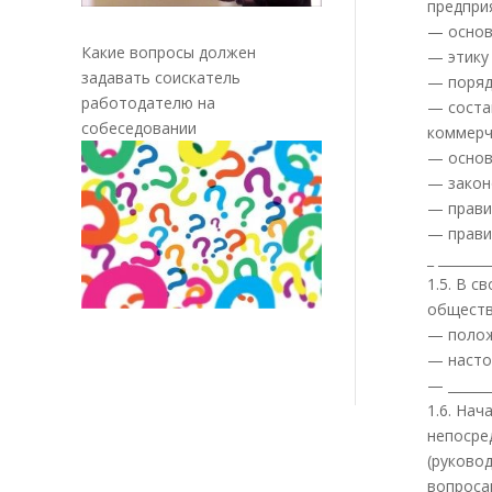
предпри
— основ
Какие вопросы должен
— этику
задавать соискатель
— поряд
работодателю на
— соста
собеседовании
коммерч
— основ
— закон
— прави
— прави
_ _______
1.5. В с
обществ
— полож
— насто
— _______
1.6. На
непосредс
(руково
вопроса