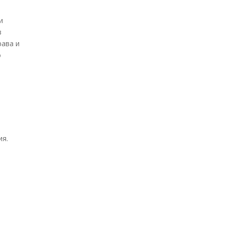
и
в
рава и
о
ия.