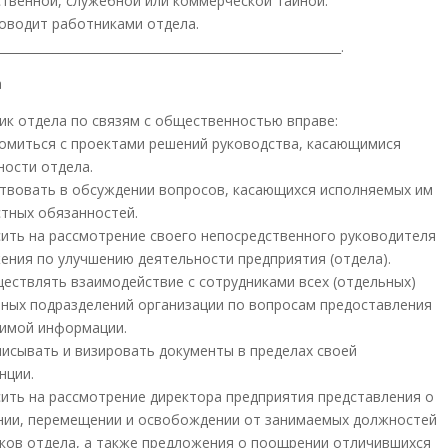
ственной, служебной или коммерческой тайной.
уководит работниками отдела.
__________________________________________________________.
а
ик отдела по связям с общественностью вправе:
акомиться с проектами решений руководства, касающимися
ности отдела.
аствовать в обсуждении вопросов, касающихся исполняемых им
тных обязанностей.
осить на рассмотрение своего непосредственного руководителя
ения по улучшению деятельности предприятия (отдела).
уществлять взаимодействие с сотрудниками всех (отдельных)
рных подразделений организации по вопросам предоставления
имой информации.
дписывать и визировать документы в пределах своей
нции.
осить на рассмотрение директора предприятия представления о
нии, перемещении и освобождении от занимаемых должностей
ков отдела, а также предложения о поощрении отличившихся