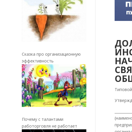
ДО
ИН
Сказка про организационную
НА
эффективность
С
ОБ
Типовой
Утверж
_________
(наимено
Почему с талантами
предприя
работорговля не работает
организ