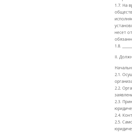
1.7. На 
обществ
исполня
установ
несет о
обязанн
1.8. ____
II. Дол
Начальн
2.1. Ос
организ
2.2. Ор
заявлен
2.3. Пр
юридиче
2.4. Ко
2.5. Са
юридиче