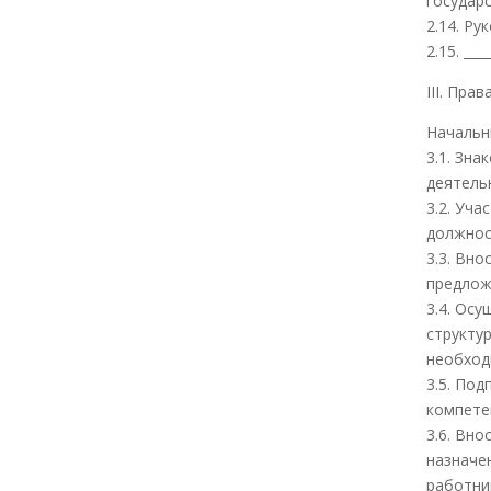
государ
2.14. Р
2.15. ___
III. Прав
Начальн
3.1. Зн
деятель
3.2. Уч
должнос
3.3. Вн
предлож
3.4. Ос
структу
необход
3.5. По
компете
3.6. Вн
назначе
работни