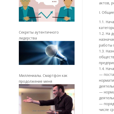
актов, 
I. Общи
1.1. На
категор
Секреты аутентичного
1.2. На
лидерства
назнача
работы п
1.3. На
обществ
предпри
1.4. На
— поста
Миллениалы. Смартфон как
нормати
продолжение меня
деятель
— норма
деятель
— поряд
числе с