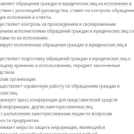
правляет обращения граждан и юридических лиц на исполнение в
ствии с резолюцией руководства, ставит на контроль обращени
ие исполнения и ответа.
уществляет контроль за прохождением и своевременным
ением исполнителями обращений граждан и юридических лиц со
тами по их исполнению.
рмирует исполненные обращения граждан и юридических лиц в
уществляет подготовку обращений граждан и юридических лиц к
ющему хранению и использованию, передает законченные
дством
рхив организации.
существляет справочную работу по обращениям граждан и
ских лиц.
рганизует пресс-конференции для представителей средств
й информации, других заинтересованных лиц.
ает разъяснения заинтересованным лицам по вопросам
ности предприятия.
ринимает меры по защите информации, являющейся