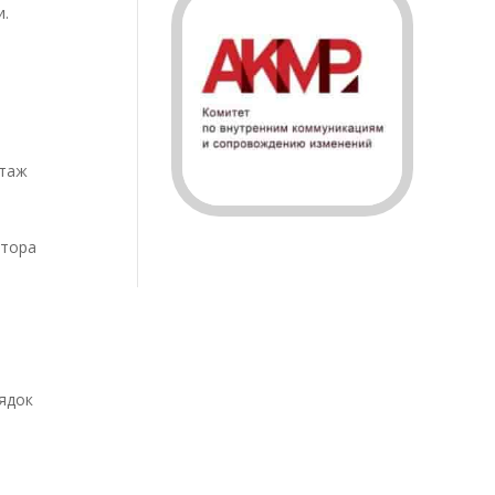
и.
стаж
ктора
ядок