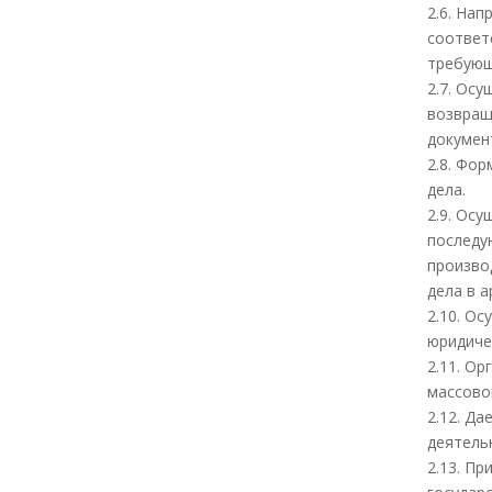
2.6. На
соответ
требующ
2.7. Ос
возвращ
докумен
2.8. Фо
дела.
2.9. Ос
последу
произво
дела в а
2.10. О
юридиче
2.11. О
массово
2.12. Д
деятель
2.13. П