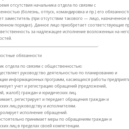
время отсутствия начальника отдела по связям с
енностью (болезнь, отпуск, командировка и пр.) его обязанност
ет заместитель (при отсутствии такового — лицо, назначенное 
ленном порядке). Данное лицо приобретает соответствующие п
тветственность за надлежащее исполнение возложенных на нег
остей.
__________________________________________________________.
жностные обязанности
ик отдела по связям с общественностью:
уществляет руководство деятельностью по планированию и
ации информационных программ, касающихся работы предприят
ганизует учет и регистрацию обращений (предложений,
ий, жалоб) граждан и юридических лиц.
инимает, регистрирует и передает обращения граждан и
ских лиц руководству и исполнителям.
нтролирует исполнение обращений.
мостоятельно принимает меры по обращениям граждан и
ских лиц в пределах своей компетенции.