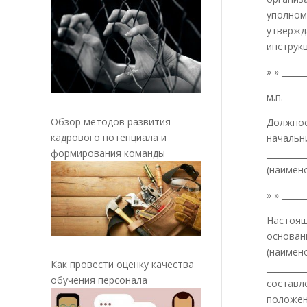
уполном
утвержд
инструк
» » _____
м.п.
Обзор методов развития
Должнос
кадрового потенциала и
начальн
формирования команды
_________
(наимено
» » _____
Настоящ
основани
(наимен
Как провести оценку качества
_________
обучения персонала
составл
положен