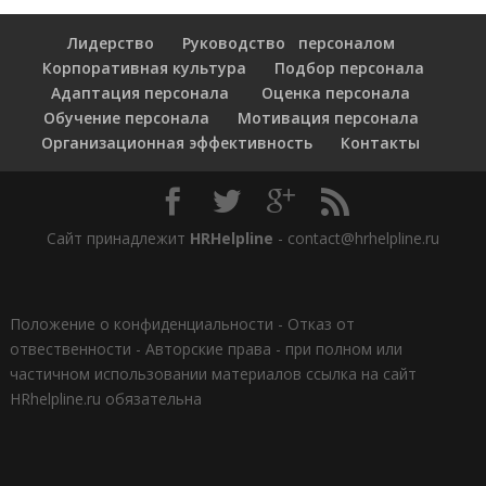
Лидерство
Руководство персоналом
Корпоративная культура
Подбор персонала
Адаптация персонала
Оценка персонала
Обучение персонала
Мотивация персонала
Организационная эффективность
Контакты
Сайт принадлежит
HRHelpline
- contact@hrhelpline.ru
Положение о конфиденциальности
-
Отказ от
отвественности
-
Авторские права - при полном или
частичном использовании материалов ссылка на сайт
HRhelpline.ru обязательна