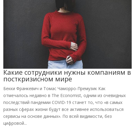
Какие сотрудники нужны компаниям в
посткризисном мире
Бекки Франкевич и Томас Чаморро-Премузик Как
отмечалось недавно в The Economist, одним из очевидных
последствий пандемии COVID-19 станет то, что «в самых
разных сферах жизни будут все активнее использоваться
сервисы на основе данных». По всей видимости, без
цифровой...