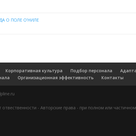
АДА О ПОЛЕ О’НИЛЕ
Корпоративная культура
Подбор персонала
Адапт
нала
Организационная эффективность
Контакты
pline.ru
т отвественности
-
Авторские права - при полном или частично