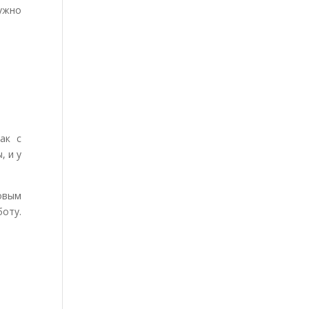
нужно
ак с
, и у
овым
оту.