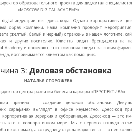
директор образовательного проекта для диджитал специалисто
«MOSCOW DIGITAL ACADEMY»
digital-индустрии нет дресс-кода. Однако корпоративные цв
ный образ компании. Наша компания проводит мероприятия
ета (желтый, белый и черный) отражены в нашем логотипе, сай
ках и других носителях. Клиенты видят бренд-цвета на н
ital Academy и понимают, что компания следит за своим фирм
ренда, воспринимается клиентом как помощник.
чина 3:
Деловая обстановка
НАТАЛЬЯ СТОРОЖЕВА
директор центра развития бинеса и карьеры «ПЕРСПЕКТИВА»
шая причина — создание деловой обстановки. Девуш
них сарафанах выглядят в офисе неуместно. Дресс-код при
 корпоративная иерархия и субординация. Дресс-код — это им
есть кто в корпоративном мире. Мы с первого взгляда отли
оба в костюмах), а сотрудницу отдела маркетинга — от ее колле