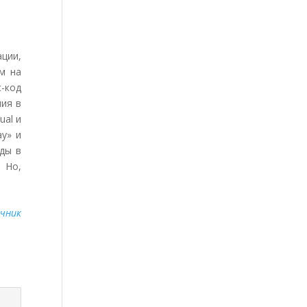
ции,
м на
-код
ния в
ual и
ay» и
ды в
 Но,
чник