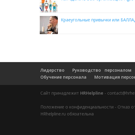
Краеугольные привычки или БАЛЛ
Лидерство
Руководство персоналом
Обучение персонала
Мотивация персо
Сайт принадлежит
HRHelpline
- contact@hrhel
Положение о конфиденциальности
-
Отказ о
HRhelpline.ru обязательна