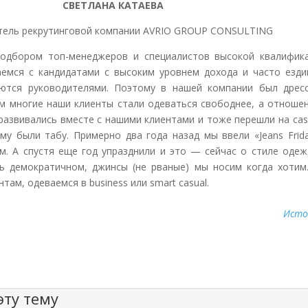
СВЕТЛАНА КАТАЕВА
тель рекрутинговой компании AVRIO GROUP CONSULTING
дбором топ-менеджеров и специалистов высокой квалифика
аемся с кандидатами с высоким уровнем дохода и часто езди
яются руководителями. Поэтому в нашей компании был дресс
ем многие наши клиенты стали одеваться свободнее, а отноше
азвивались вместе с нашими клиентами и тоже перешли на cas
му были табу. Примерно два года назад мы ввели «Jeans Frid
м. А спустя еще год упразднили и это — сейчас о стиле одеж
 демократичном, джинсы (не рваные) мы носим когда хотим.
там, одеваемся в business или smart casual.
Исто
ту тему