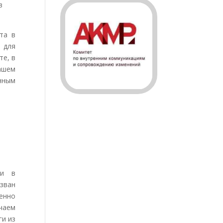
в
ета в
 для
те, в
ашем
енным
ки в
зван
енно
чаем
ги из