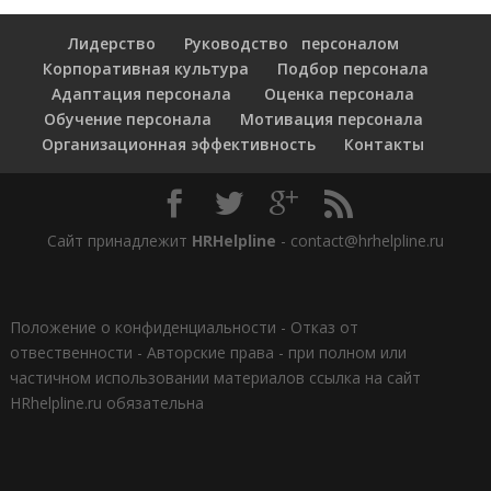
Лидерство
Руководство персоналом
Корпоративная культура
Подбор персонала
Адаптация персонала
Оценка персонала
Обучение персонала
Мотивация персонала
Организационная эффективность
Контакты
Сайт принадлежит
HRHelpline
- contact@hrhelpline.ru
Положение о конфиденциальности
-
Отказ от
отвественности
-
Авторские права - при полном или
частичном использовании материалов ссылка на сайт
HRhelpline.ru обязательна