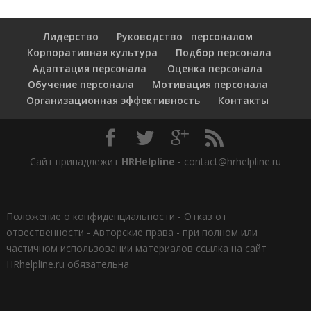
Лидерство
Руководство персоналом
Корпоративная культура
Подбор персонала
Адаптация персонала
Оценка персонала
Обучение персонала
Мотивация персонала
Организационная эффективность
Контакты
Сайт принадлежит
HRHelpline
- contact@hrhelpline.ru
Положение о конфиденциальности
-
Отказ от
отвественности
-
Авторские права - при полном или
частичном использовании материалов ссылка на сайт
HRhelpline.ru обязательна