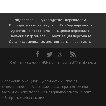
Лидерство
Руководство персоналом
Корпоративная культура
Подбор персонала
Адаптация персонала
Оценка персонала
Обучение персонала
Мотивация персонала
Организационная эффективность
Контакты
Сайт принадлежит
HRHelpline
- contact@hrhelpline.ru
Положение о конфиденциальности
-
Отказ от
отвественности
-
Авторские права - при полном или
частичном использовании материалов ссылка на сайт
HRhelpline.ru обязательна