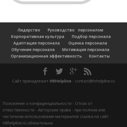
Лидерство
Руководство персоналом
Корпоративная культура
Подбор персонала
Адаптация персонала
Оценка персонала
Обучение персонала
Мотивация персонала
Организационная эффективность
Контакты
Сайт принадлежит
HRHelpline
- contact@hrhelpline.ru
Положение о конфиденциальности
-
Отказ от
отвественности
-
Авторские права - при полном или
частичном использовании материалов ссылка на сайт
HRhelpline.ru обязательна