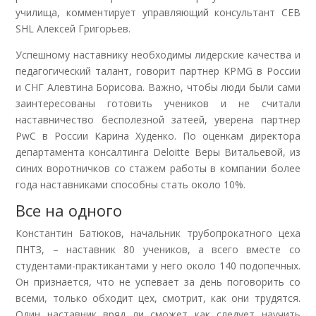
училища, комментирует управляющий консультант CEB
SHL Алексей Григорьев.
Успешному наставнику необходимы лидерские качества и
педагогический талант, говорит партнер KPMG в России
и СНГ Алевтина Борисова. Важно, чтобы люди были сами
заинтересованы готовить учеников и не считали
наставничество бесполезной затеей, уверена партнер
PwC в России Карина Худенко. По оценкам директора
департамента консалтинга Deloitte Веры Витальевой, из
синих воротничков со стажем работы в компании более
года наставниками способны стать около 10%.
Все на одного
Константин Батюков, начальник трубопрокатного цеха
ПНТЗ, – наставник 80 учеников, а всего вместе со
студентами-практикантами у него около 140 подопечных.
Он признается, что не успевает за день поговорить со
всеми, только обходит цех, смотрит, как они трудятся.
Один наставник вряд ли сможет как следует научить