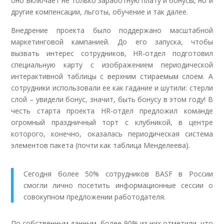
оно включает не только заработную плату и бонусы, но и
другие компенсации, льготы, обучение и так далее.
Внедрение проекта было поддержано масштабной
маркетинговой кампанией. До его запуска, чтобы
вызвать интерес сотрудников, HR-отдел подготовил
специальную карту с изображением периодической
интерактивной таблицы с верхним стираемым слоем. А
сотрудники использовали ее как гадание и шутили: стерли
слой – увидели бонус, значит, быть бонусу в этом году! В
честь старта проекта HR-отдел предложил команде
огромный праздничный торт с клубникой, в центре
которого, конечно, оказалась периодическая система
элементов пакета (почти как таблица Менделеева).
Сегодня более 50% сотрудников BASF в России
смогли лично посетить информационные сессии о
совокупном предложении работодателя.
По собственным данным, более 90% из них отметили, что