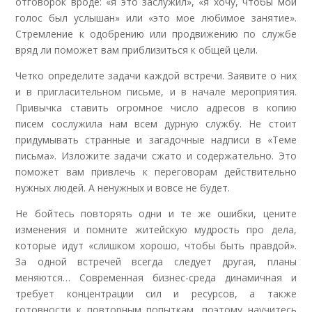
отговорок вроде: «я это заслужил», «я хочу, чтобы мой
голос был услышан» или «это мое любимое занятие».
Стремление к одобрению или продвижению по службе
вряд ли поможет вам приблизиться к общей цели.
Четко определите задачи каждой встречи. Заявите о них
и в пригласительном письме, и в начале мероприятия.
Привычка ставить огромное число адресов в копию
писем сослужила нам всем дурную службу. Не стоит
придумывать странные и загадочные надписи в «Теме
письма». Изложите задачи сжато и содержательно. Это
поможет вам привлечь к переговорам действительно
нужных людей. А ненужных и вовсе не будет.
Не бойтесь повторять одни и те же ошибки, цените
изменения и помните житейскую мудрость про дела,
которые идут «слишком хорошо, чтобы быть правдой».
За одной встречей всегда следует другая, планы
меняются… Современная бизнес-среда динамичная и
требует концентрации сил и ресурсов, а также
готовности к повторным попыткам, поэтому научитесь