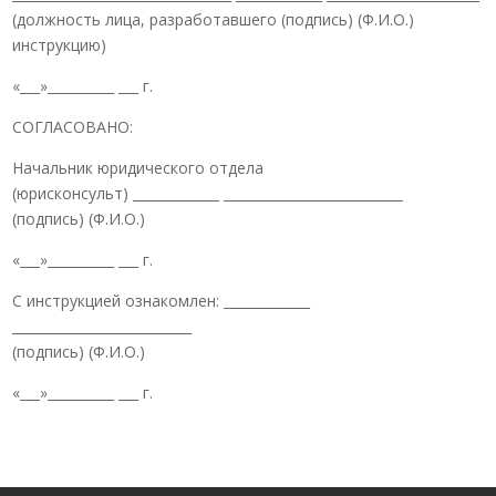
(должность лица, разработавшего (подпись) (Ф.И.О.)
инструкцию)
«___»__________ ___ г.
СОГЛАСОВАНО:
Начальник юридического отдела
(юрисконсульт) _____________ ___________________________
(подпись) (Ф.И.О.)
«___»__________ ___ г.
С инструкцией ознакомлен: _____________
___________________________
(подпись) (Ф.И.О.)
«___»__________ ___ г.