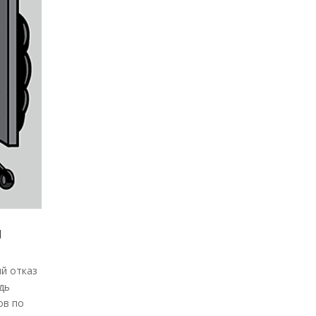
я
й отказ
дь
ов по