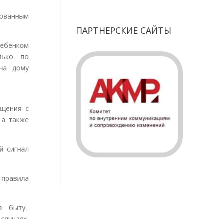
ованным
ПАРТНЕРСКИЕ САЙТЫ
ребенком
лько по
на дому
бщения с
 а также
й сигнал
 правила
в быту.
лучаях,