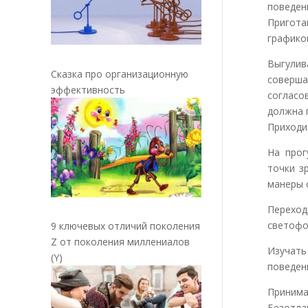
поведен
Пригот
графико
Выгулив
Сказка про организационную
соверш
эффективность
соглас
должна 
Приходи
На прог
точки з
манеры 
Переход
светофо
9 ключевых отличий поколения
Z от поколения миллениалов
Изучать
(Y)
поведен
Приним
Безотл