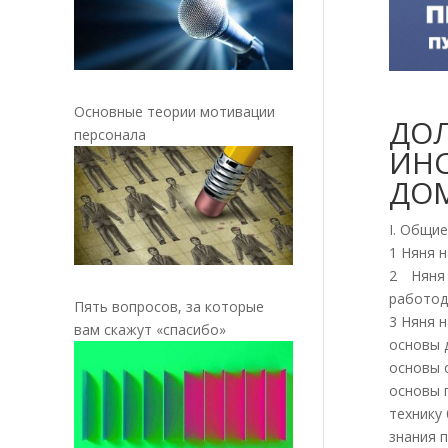
Основные теории мотивации
ДО
персонала
ИН
ДО
I. Общи
1 Няня 
2 Няня
работод
Пять вопросов, за которые
3 Няня 
вам скажут «спасибо»
основы 
основы 
основы 
технику
знания 