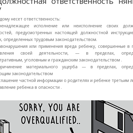
Должностная ответственность ня
у
 дому несет ответственность:
енадлежащее исполнение или неисполнение своих долж
остей, предусмотренных настоящей должностной инструкц
х, определенных трудовым законодательством.
авонарушения или применения вреда ребенку, совершенные в 
твления своей деятельности, — в пределах, опред
тративным, уголовным и гражданским законодательством .
ричинение материального ущерба — в пределах, опред
ющим законодательством
зглашение частной информации о родителях и ребенке третьим л
авление ребенка в опасности .