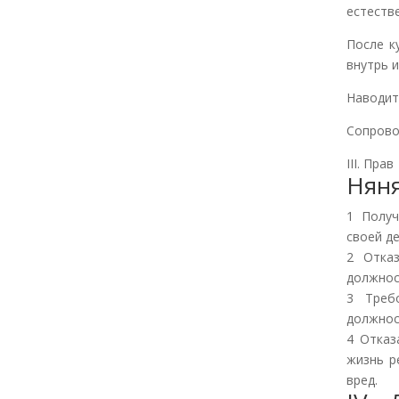
естеств
После к
внутрь 
Наводит
Сопрово
III. Прав
Няня
1 Получ
своей д
2 Отка
должнос
3 Треб
должнос
4 Отказ
жизнь р
вред.