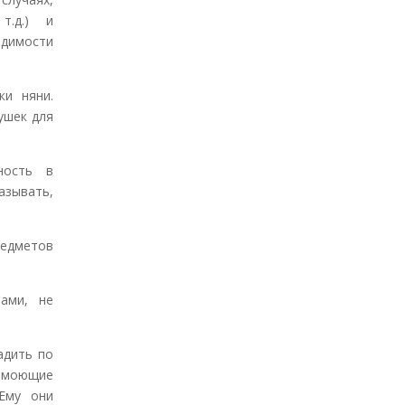
т.д.) и
одимости
ки няни.
ушек для
ность в
азывать,
едметов
ами, не
адить по
 моющие
 Ему они