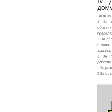
IV. 
дом
Няня на
1 За н
обязанн
предела
2 За пр
осущес
админис
3 За п
действу
4 За ра
5 За ост