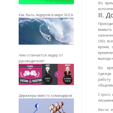
Во врем
исполня
II. 
Как быть лидером в мире VUCA
Приходи
вымыть 
назначе
Обо все
время, 
времени
Чем отличается лидер от
выхода 
руководителя?
Во вре
одежде.
работу 
общении
Строго 
Дирижеры вместо командиров
письмен
Вести е