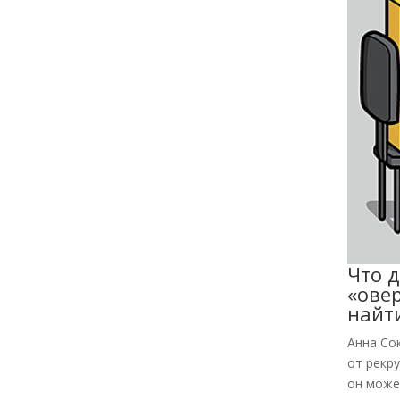
Что д
«ове
найт
Анна Со
от рекр
он может