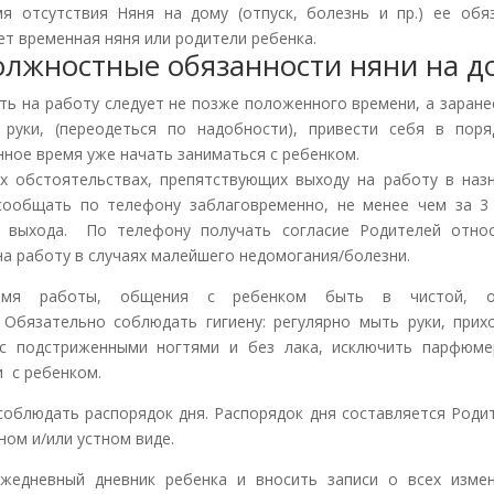
я отсутствия Няня на дому (отпуск, болезнь и пр.) ее обя
ет временная няня или родители ребенка.
Должностные обязанности няни на д
ть на работу следует не позже положенного времени, а заране
руки, (переодеться по надобности), привести себя в пор
нное время уже начать заниматься с ребенком.
х обстоятельствах, препятствующих выходу на работу в наз
сообщать по телефону заблаговременно, не менее чем за 3
 выхода. По телефону получать согласие Родителей отно
на работу в случаях малейшего недомогания/болезни.
мя работы, общения с ребенком быть в чистой, о
 Обязательно соблюдать гигиену: регулярно мыть руки, прих
с подстриженными ногтями и без лака, исключить парфюм
 с ребенком.
соблюдать распорядок дня. Распорядок дня составляется Роди
ном и/или устном виде.
жедневный дневник ребенка и вносить записи о всех изме