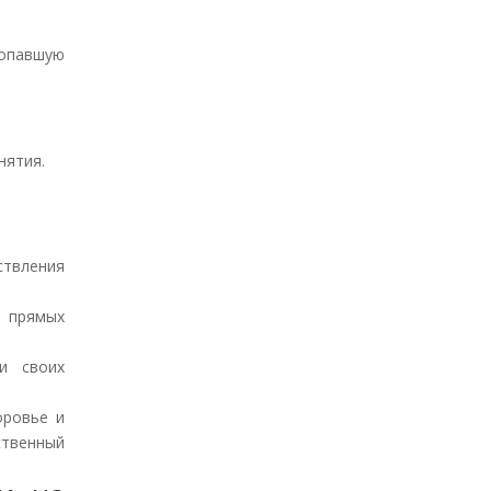
попавшую
нятия.
ствления
 прямых
и своих
оровье и
ственный