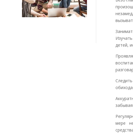
произо
незамед
вызыват
Занимат
Изучать
детей, 
Проявл
воспита
разгова
Следит
обихода
Аккура
забывая
Регуляр
мере н
средств