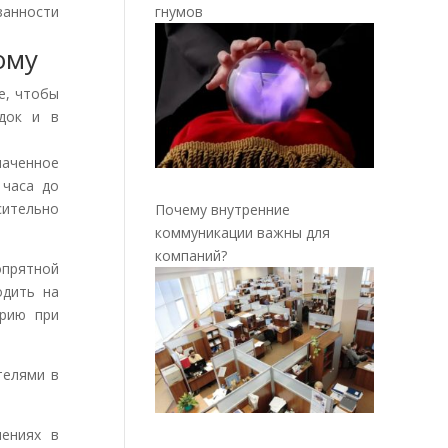
гнумов
занности
ому
е, чтобы
ядок и в
наченное
 часа до
сительно
Почему внутренние
коммуникации важны для
компаний?
прятной
одить на
ерию при
телями в
нениях в