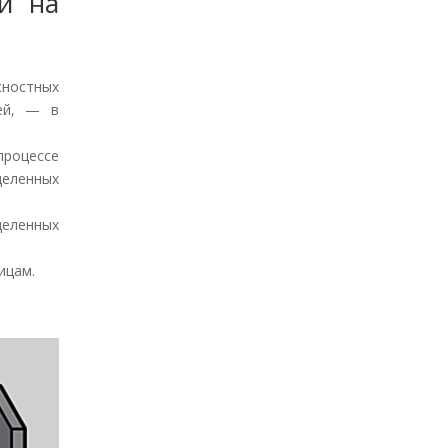
ни на
ностных
ией, — в
процессе
еленных
еленных
ицам.