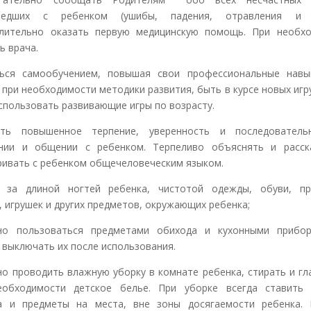
шедших с ребенком (ушибы, падения, отравления и 
лительно оказать первую медицинскую помощь. При необх
ь врача.
ься самообучением, повышая свои профессиональные навы
 при необходимости методики развития, быть в курсе новых игр
использовать развивающие игры по возрасту.
ять повышенное терпение, уверенность и последователь
нии и общении с ребенком. Терпеливо объяснять и расск
ривать с ребенком общечеловеческим языком.
ь за длиной ногтей ребенка, чистотой одежды, обуви, пр
, игрушек и других предметов, окружающих ребенка;
тно пользоваться предметами обихода и кухонными прибор
 выключать их после использования.
но проводить влажную уборку в комнате ребенка, стирать и гл
еобходимости детское белье. При уборке всегда ставить
а и предметы на места, вне зоны досягаемости ребенка.