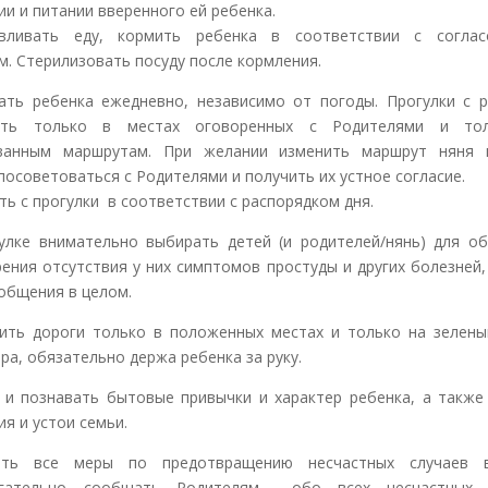
ии и питании вверенного ей ребенка.
авливать еду, кормить ребенка в соответствии с соглас
м. Стерилизовать посуду после кормления.
ать ребенка ежедневно, независимо от погоды. Прогулки с 
ать только в местах оговоренных с Родителями и то
ованным маршрутам. При желании изменить маршрут няня 
посоветоваться с Родителями и получить их устное согласие.
ть с прогулки в соответствии с распорядком дня.
улке внимательно выбирать детей (и родителей/нянь) для о
рения отсутствия у них симптомов простуды и других болезней,
общения в целом.
ить дороги только в положенных местах и только на зелены
ра, обязательно держа ребенка за руку.
 и познавать бытовые привычки и характер ребенка, а также
ия и устои семьи.
ать все меры по предотвращению несчастных случаев 
агательно сообщать Родителям обо всех несчастных с