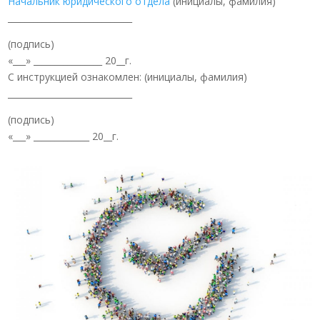
Начальник юридического отдела
(инициалы, фамилия)
_____________________________
(подпись)
«___» ________________ 20__г.
С инструкцией ознакомлен: (инициалы, фамилия)
_____________________________
(подпись)
«___» _____________ 20__г.